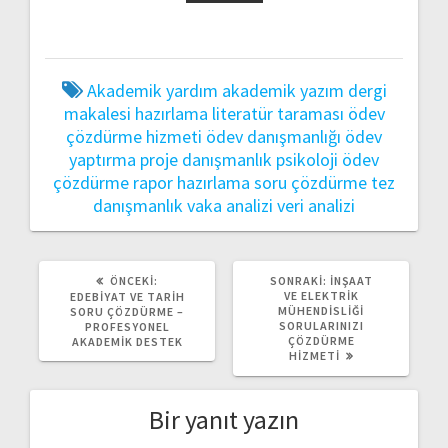
Akademik yardım
akademik yazım
dergi
makalesi hazırlama
literatür taraması
ödev
çözdürme hizmeti
ödev danışmanlığı
ödev
yaptırma
proje danışmanlık
psikoloji ödev
çözdürme
rapor hazırlama
soru çözdürme
tez
danışmanlık
vaka analizi
veri analizi
ÖNCEKI
SONRAKI
ÖNCEKI:
SONRAKI:
İNŞAAT
YAZI:
YAZI:
VE ELEKTRIK
EDEBIYAT VE TARIH
MÜHENDISLIĞI
SORU ÇÖZDÜRME –
SORULARINIZI
PROFESYONEL
ÇÖZDÜRME
AKADEMIK DESTEK
HIZMETI
Bir yanıt yazın