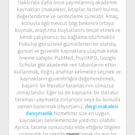
hakkında daha önce yayımlanmış akademik
kaynakları (makaleler, kitaplar, tezler) bulma,
değerlendirme ve sentezleme sürecidir. Amaç,
konuyla ilgili mevcut bilgi birikimini ortaya
koymak, araştırma boşluklarını tespit etmek ve
kendi çalışmanızı bu bağlama oturtmaktır.
Psikoloji gibi sürekli güncellenen bir alanda,
güncel ve güvenilir kaynaklara ulaşmak kritik
öneme sahiptir. PubMed, PsycINFO, Google
Scholar gibi akademik veri tabanlarını etkin
kullanmak, doğru anahtar kelimeleri seçmek ve
kaynakların güvenilirliğini değerlendirmek,
başarılı bir literatür taramasının olmazsa
olmazlarıdır. Eğer siz de kapsamlı bir literatür
taraması yapmakta zorlanıyor veya bu konuda
zaman kazanmak istiyorsanız,
dergi makalesi
danışmanlık
hizmetimiz size en uygun
kaynakları belirlemenizde yardımcı olabilir.
Ayrıca, tarama sonucunda elde ettiğiniz bilgileri
sistematik bir şekilde
rapor
lamak da ayrı bir