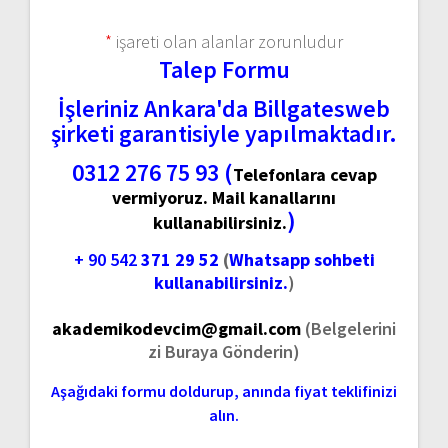
*
işareti olan alanlar zorunludur
Talep Formu
İşleriniz Ankara'da Billgatesweb
şirketi garantisiyle yapılmaktadır.
0312 276 75 93 (
Telefonlara cevap
vermiyoruz. Mail kanallarını
)
kullanabilirsiniz.
+ 90 542
371 29 52
(
Whatsapp sohbeti
kullanabilirsiniz.
)
akademikodevcim@gmail.com
(Belgelerini
zi Buraya Gönderin)
Aşağıdaki formu doldurup, anında fiyat teklifinizi
alın.