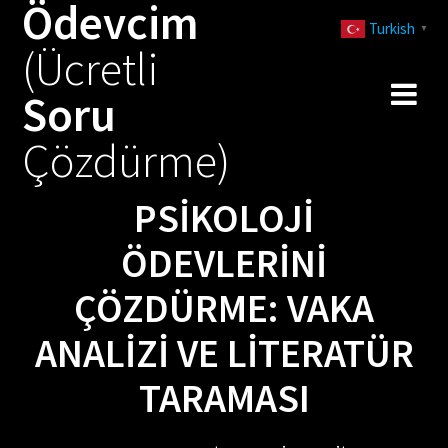
Ödevcim
Skip
Turkish
to
▼
(Ücretli
content
Soru
Çözdürme)
PSIKOLOJI
ÖDEVLERINI
ÇÖZDÜRME: VAKA
ANALIZI VE LITERATÜR
TARAMASI