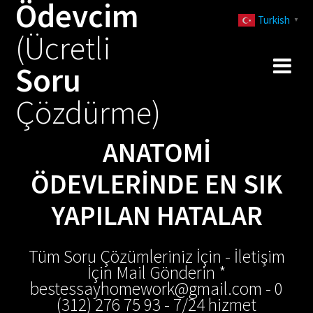
Ödevcim
Skip
Turkish
to
▼
(Ücretli
content
Soru
Çözdürme)
ANATOMI
ÖDEVLERINDE EN SIK
YAPILAN HATALAR
Tüm Soru Çözümleriniz İçin - İletişim
İçin Mail Gönderin *
bestessayhomework@gmail.com - 0
(312) 276 75 93 - 7/24 hizmet