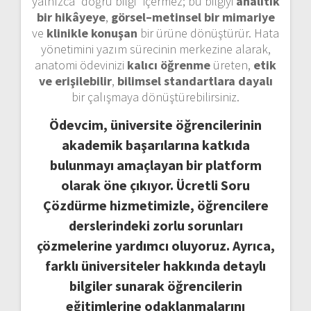
yalnızca “doğru bilgi” içermez; bu bilgiyi
analitik
bir hikâyeye
,
görsel–metinsel bir mimariye
ve
klinikle konuşan
bir ürüne dönüştürür. Hata
yönetimini yazım sürecinin merkezine alarak,
anatomi ödevinizi
kalıcı öğrenme
üreten,
etik
ve erişilebilir
,
bilimsel standartlara dayalı
bir çalışmaya dönüştürebilirsiniz.
Ödevcim, üniversite öğrencilerinin
akademik başarılarına katkıda
bulunmayı amaçlayan bir platform
olarak öne çıkıyor. Ücretli Soru
Çözdürme hizmetimizle, öğrencilere
derslerindeki zorlu sorunları
çözmelerine yardımcı oluyoruz. Ayrıca,
farklı üniversiteler hakkında detaylı
bilgiler sunarak öğrencilerin
eğitimlerine odaklanmalarını