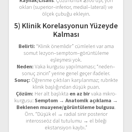
Kaynak/Lisans
. Çözünürlük ≥300 dpi; yön
okları (superior–inferior, medial–lateral) ve
ölçek çubuğu ekleyin.
5) Klinik Korelasyonun Yüzeyde
Kalması
Belirti:
“Klinik önemlidir” cümleleri var ama
somut lezyon–semptom–görüntüleme
eşleşmesi yok.
Neden:
Vaka kurgusu yapılmaması; “neden–
sonuç zinciri” yerine genel geçer ifadeler.
Sonuç:
Öğrenme çıktıları karşılanmaz; rubrikte
klinik başlığından düşük puan.
Çözüm:
Her alt başlıkta
en az bir
vaka mikro-
kurgusu:
Semptom → Anatomik açıklama →
Beklenen muayene/görüntüleme bulgusu
.
Örn. “Düşük el → radial sinir posterior
interosseöz dal tutulumu → el bileği
ekstansiyon kaybı.”