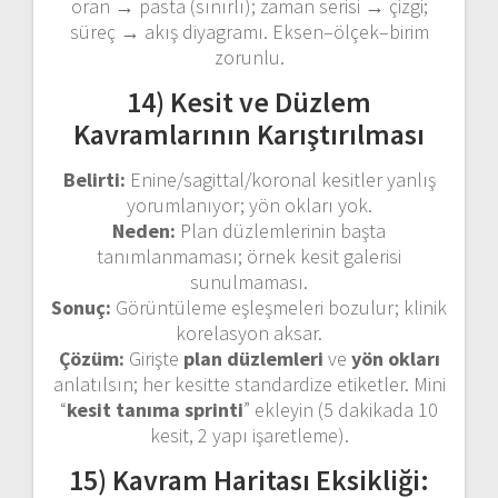
oran → pasta (sınırlı); zaman serisi → çizgi;
süreç → akış diyagramı. Eksen–ölçek–birim
zorunlu.
14) Kesit ve Düzlem
Kavramlarının Karıştırılması
Belirti:
Enine/sagittal/koronal kesitler yanlış
yorumlanıyor; yön okları yok.
Neden:
Plan düzlemlerinin başta
tanımlanmaması; örnek kesit galerisi
sunulmaması.
Sonuç:
Görüntüleme eşleşmeleri bozulur; klinik
korelasyon aksar.
Çözüm:
Girişte
plan düzlemleri
ve
yön okları
anlatılsın; her kesitte standardize etiketler. Mini
“
kesit tanıma sprinti
” ekleyin (5 dakikada 10
kesit, 2 yapı işaretleme).
15) Kavram Haritası Eksikliği: