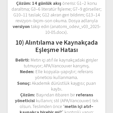
Çözüm:
14 günlük akış
önerisi: G1–2 konu
daraltma; G3–6 literatür fişleme; G7–9 görseller;
G10–11 taslak; G12 akran geri bildirim; G13–14
revizyon–biçim–son okuma. Dosya adlarıyla
versiyon
takip edin (anatomi_odevi_v03_2025-
10-05.docx).
10) Alıntılama ve Kaynakçada
Eşleşme Hatası
Belirti:
Metin içi atıf ile kaynakçadaki girişler
tutmuyor; APA/Vancouver karışmış.
Neden:
Elle kopyala–yapıştır; referans
yöneticisi kullanmama.
Sonuç:
Akademik dürüstlük kaygısı; puan
kaybı.
Çözüm:
Başından itibaren bir
referans
yöneticisi
kullanın; stil (APA/Vancouver) tek
olsun. Teslimden önce “
metin içi atıf–
kaynakça birebir mi?
” kontrolü yapın;