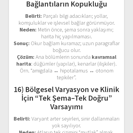
Bağlantıların Kopukluğu
Belirti:
Parçalı bilgi adacıkları; yollar,
komşuluklar ve işlevsel bağlar görünmüyor.
Neden:
Metin önce, şema sonra yaklaşımı;
harita hiç yapılmaması.
Sonuç:
Okur bağlam kuramaz; uzun paragraflar
boğucu olur.
Çözüm:
Ana bölümlerin sonunda
kavramsal
harita
: düğümler (yapılar), kenarlar (ilişkiler).
Örn. “amigdala ↔ hipotalamus ↔ otonom
tepkiler”.
16) Bölgesel Varyasyon ve Klinik
İçin “Tek Şema–Tek Doğru”
Varsayımı
Belirti:
Varyant arter seyirleri, sinir dallanmaları
yok sayılıyor.
Neden:
Atlasın tek çizimini “mutlak” almak.