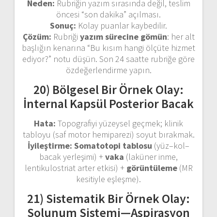
Neden:
Rubriğin yazım sırasında değil, teslim
öncesi “son dakika” açılması.
Sonuç:
Kolay puanlar kaybedilir.
Çözüm:
Rubriği
yazım sürecine gömün
: her alt
başlığın kenarına “Bu kısım hangi ölçüte hizmet
ediyor?” notu düşün. Son 24 saatte rubriğe göre
özdeğerlendirme yapın.
20) Bölgesel Bir Örnek Olay:
İnternal Kapsül Posterior Bacak
Hata:
Topografiyi yüzeysel geçmek; klinik
tabloyu (saf motor hemiparezi) soyut bırakmak.
İyileştirme:
Somatotopi tablosu
(yüz–kol–
bacak yerleşimi) +
vaka
(laküner inme,
lentikulostriat arter etkisi) +
görüntüleme
(MR
kesitiyle eşleşme).
21) Sistematik Bir Örnek Olay:
Solunum Sistemi—Aspirasyon