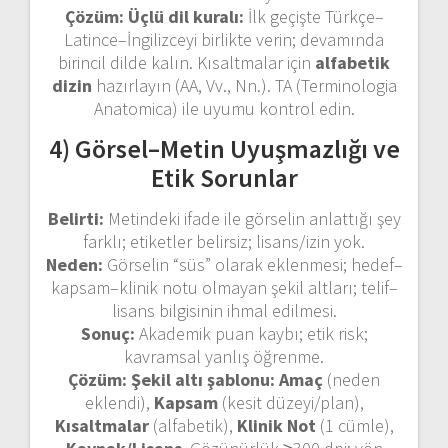
Çözüm:
Üçlü dil kuralı:
İlk geçişte Türkçe–
Latince–İngilizceyi birlikte verin; devamında
birincil dilde kalın. Kısaltmalar için
alfabetik
dizin
hazırlayın (AA, Vv., Nn.). TA (Terminologia
Anatomica) ile uyumu kontrol edin.
4) Görsel–Metin Uyuşmazlığı ve
Etik Sorunlar
Belirti:
Metindeki ifade ile görselin anlattığı şey
farklı; etiketler belirsiz; lisans/izin yok.
Neden:
Görselin “süs” olarak eklenmesi; hedef–
kapsam–klinik notu olmayan şekil altları; telif–
lisans bilgisinin ihmal edilmesi.
Sonuç:
Akademik puan kaybı; etik risk;
kavramsal yanlış öğrenme.
Çözüm:
Şekil altı şablonu:
Amaç
(neden
eklendi),
Kapsam
(kesit düzeyi/plan),
Kısaltmalar
(alfabetik),
Klinik Not
(1 cümle),