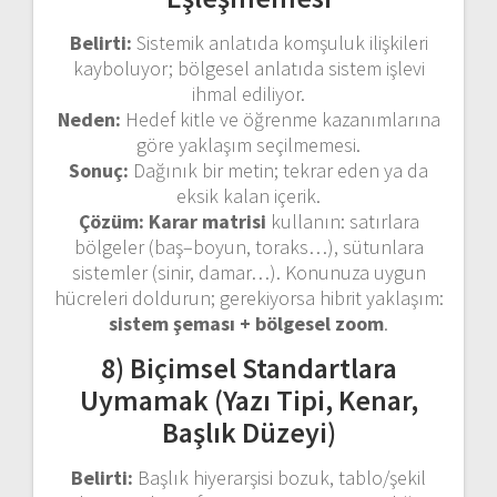
Belirti:
Sistemik anlatıda komşuluk ilişkileri
kayboluyor; bölgesel anlatıda sistem işlevi
ihmal ediliyor.
Neden:
Hedef kitle ve öğrenme kazanımlarına
göre yaklaşım seçilmemesi.
Sonuç:
Dağınık bir metin; tekrar eden ya da
eksik kalan içerik.
Çözüm:
Karar matrisi
kullanın: satırlara
bölgeler (baş–boyun, toraks…), sütunlara
sistemler (sinir, damar…). Konunuza uygun
hücreleri doldurun; gerekiyorsa hibrit yaklaşım:
sistem şeması + bölgesel zoom
.
8) Biçimsel Standartlara
Uymamak (Yazı Tipi, Kenar,
Başlık Düzeyi)
Belirti:
Başlık hiyerarşisi bozuk, tablo/şekil