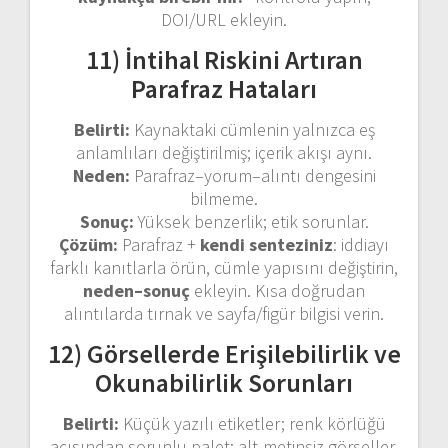
DOI/URL ekleyin.
11) İntihal Riskini Artıran
Parafraz Hataları
Belirti:
Kaynaktaki cümlenin yalnızca eş
anlamlıları değiştirilmiş; içerik akışı aynı.
Neden:
Parafraz–yorum–alıntı dengesini
bilmeme.
Sonuç:
Yüksek benzerlik; etik sorunlar.
Çözüm:
Parafraz +
kendi senteziniz
: iddiayı
farklı kanıtlarla örün, cümle yapısını değiştirin,
neden–sonuç
ekleyin. Kısa doğrudan
alıntılarda tırnak ve sayfa/figür bilgisi verin.
12) Görsellerde Erişilebilirlik ve
Okunabilirlik Sorunları
Belirti:
Küçük yazılı etiketler; renk körlüğü
açısından sorunlu palet; alt-metinsiz görseller.