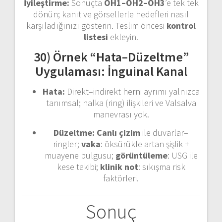
İyileştirme:
Sonuçta
ÖH1–ÖH2–ÖH3
’e tek tek
dönün; kanıt ve görsellerle hedefleri nasıl
karşıladığınızı gösterin. Teslim öncesi
kontrol
listesi
ekleyin.
30) Örnek “Hata–Düzeltme”
Uygulaması: İnguinal Kanal
Hata:
Direkt–indirekt herni ayrımı yalnızca
tanımsal; halka (ring) ilişkileri ve Valsalva
manevrası yok.
Düzeltme:
Canlı çizim
ile duvarlar–
ringler;
vaka
: öksürükle artan şişlik +
muayene bulgusu;
görüntüleme
: USG ile
kese takibi;
klinik not
: sıkışma risk
faktörleri.
Sonuç