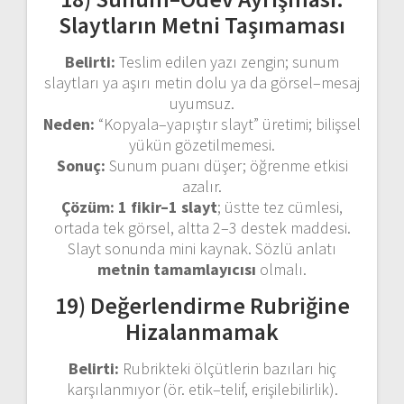
Slaytların Metni Taşımaması
Belirti:
Teslim edilen yazı zengin; sunum
slaytları ya aşırı metin dolu ya da görsel–mesaj
uyumsuz.
Neden:
“Kopyala–yapıştır slayt” üretimi; bilişsel
yükün gözetilmemesi.
Sonuç:
Sunum puanı düşer; öğrenme etkisi
azalır.
Çözüm:
1 fikir–1 slayt
; üstte tez cümlesi,
ortada tek görsel, altta 2–3 destek maddesi.
Slayt sonunda mini kaynak. Sözlü anlatı
metnin tamamlayıcısı
olmalı.
19) Değerlendirme Rubriğine
Hizalanmamak
Belirti:
Rubrikteki ölçütlerin bazıları hiç
karşılanmıyor (ör. etik–telif, erişilebilirlik).