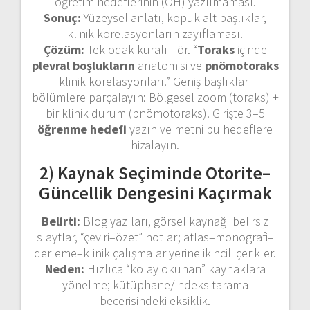
öğretim hedeflerinin (ÖH) yazılmaması.
Sonuç:
Yüzeysel anlatı, kopuk alt başlıklar,
klinik korelasyonların zayıflaması.
Çözüm:
Tek odak kuralı—ör. “
Toraks
içinde
plevral boşlukların
anatomisi ve
pnömotoraks
klinik korelasyonları.” Geniş başlıkları
bölümlere parçalayın: Bölgesel zoom (toraks) +
bir klinik durum (pnömotoraks). Girişte 3–5
öğrenme hedefi
yazın ve metni bu hedeflere
hizalayın.
2) Kaynak Seçiminde Otorite–
Güncellik Dengesini Kaçırmak
Belirti:
Blog yazıları, görsel kaynağı belirsiz
slaytlar, “çeviri–özet” notlar; atlas–monografi–
derleme–klinik çalışmalar yerine ikincil içerikler.
Neden:
Hızlıca “kolay okunan” kaynaklara
yönelme; kütüphane/indeks tarama
becerisindeki eksiklik.