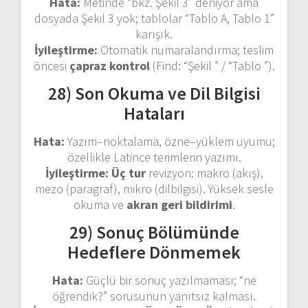
Hata:
Metinde “bkz. Şekil 3” deniyor ama
dosyada Şekil 3 yok; tablolar “Tablo A, Tablo 1”
karışık.
İyileştirme:
Otomatik numaralandırma; teslim
öncesi
çapraz kontrol
(Find: “Şekil ” / “Tablo ”).
28) Son Okuma ve Dil Bilgisi
Hataları
Hata:
Yazım–noktalama, özne–yüklem uyumu;
özellikle Latince terimlerin yazımı.
İyileştirme:
Üç tur
revizyon: makro (akış),
mezo (paragraf), mikro (dilbilgisi). Yüksek sesle
okuma ve
akran geri bildirimi
.
29) Sonuç Bölümünde
Hedeflere Dönmemek
Hata:
Güçlü bir sonuç yazılmaması; “ne
öğrendik?” sorusunun yanıtsız kalması.