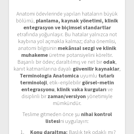
Anatomi ödevlerinde yapılan hataların büyük
bölümü,
planlama, kaynak yönetimi, klinik
entegrasyon ve biçimsel standartlar
etrafında yoğunlaşır. Bu hatalar yalnızca not
kaybına yol açmakla kalmaz; daha önemlisi,
anatomi bilgisinin
mekânsal sezgi ve klinik
muhakeme
üretme potansiyelini köreltir.
Başarılı bir ödev; daraltılmış ve net bir
odak
,
kanıt katmanlarına dayalı
güvenilir kaynaklar
,
Terminologia Anatomica
uyumlu
tutarlı
terminoloji
, etik–erişilebilir
görsel–metin
entegrasyonu
,
klinik vaka kurguları
ve
disiplinli bir
zaman/versiyon
yönetimiyle
mümkündür.
Teslime gitmeden önce şu
nihai kontrol
listesi
ni uygulayın:
Konu daraltma:
Başlık tek odaklı mı?