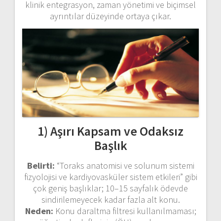
klinik entegrasyon, zaman yönetimi ve biçimsel
ayrıntılar düzeyinde ortaya çıkar.
1) Aşırı Kapsam ve Odaksız
Başlık
Belirti:
“Toraks anatomisi ve solunum sistemi
fizyolojisi ve kardiyovasküler sistem etkileri” gibi
çok geniş başlıklar; 10–15 sayfalık ödevde
sindirilemeyecek kadar fazla alt konu.
Neden:
Konu daraltma filtresi kullanılmaması;