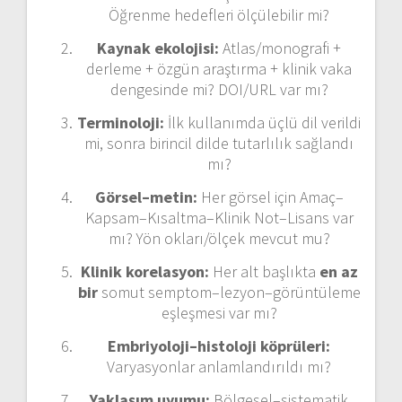
Öğrenme hedefleri ölçülebilir mi?
Kaynak ekolojisi:
Atlas/monografi +
derleme + özgün araştırma + klinik vaka
dengesinde mi? DOI/URL var mı?
Terminoloji:
İlk kullanımda üçlü dil verildi
mi, sonra birincil dilde tutarlılık sağlandı
mı?
Görsel–metin:
Her görsel için Amaç–
Kapsam–Kısaltma–Klinik Not–Lisans var
mı? Yön okları/ölçek mevcut mu?
Klinik korelasyon:
Her alt başlıkta
en az
bir
somut semptom–lezyon–görüntüleme
eşleşmesi var mı?
Embriyoloji–histoloji köprüleri:
Varyasyonlar anlamlandırıldı mı?
Yaklaşım uyumu:
Bölgesel–sistematik