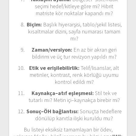
seçimi hedef/kitleye göre mi? Hibrit
matriste kör noktalar kapandı mı?
Biçim:
Başlık hiyerarşisi, tablo/şekil listesi,
kısaltmalar dizini, sayfa numarası tamam
mı?
Zaman/versiyon:
En az bir akran geri
bildirimi ve üç tur revizyon yapıldı mı?
Etik ve erişilebilirlik:
Telif/lisanslar, alt
metinler, kontrast, renk körlüğü uyumu
kontrol edildi mi?
Kaynakça–atıf eşleşmesi:
Stil tek ve
tutarlı mı? Metin içi–kaynakça birebir mi?
Sonuç–ÖH bağlantısı:
Sonuçta hedeflere
dönülüp kanıtla ilişki kuruldu mu?
Bu listeyi eksiksiz tamamlayan bir ödev,