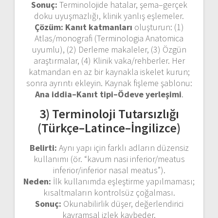
Sonuç:
Terminolojide hatalar, şema–gerçek
doku uyuşmazlığı, klinik yanlış eşlemeler.
Çözüm:
Kanıt katmanları
oluşturun: (1)
Atlas/monografi (Terminologia Anatomica
uyumlu), (2) Derleme makaleler, (3) Özgün
araştırmalar, (4) Klinik vaka/rehberler. Her
katmandan en az bir kaynakla iskelet kurun;
sonra ayrıntı ekleyin. Kaynak fişleme şablonu:
Ana iddia–Kanıt tipi–Ödeve yerleşimi
.
3) Terminoloji Tutarsızlığı
(Türkçe–Latince–İngilizce)
Belirti:
Aynı yapı için farklı adların düzensiz
kullanımı (ör. “kavum nasi inferior/meatus
inferior/inferior nasal meatus”).
Neden:
İlk kullanımda eşleştirme yapılmaması;
kısaltmaların kontrolsüz çoğalması.
Sonuç:
Okunabilirlik düşer, değerlendirici
kavramsal izlek kaybeder.