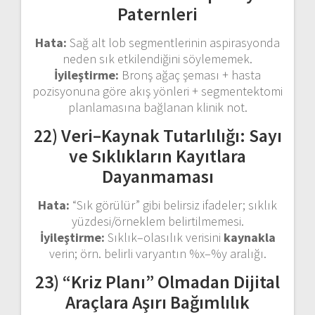
Paternleri
Hata:
Sağ alt lob segmentlerinin aspirasyonda
neden sık etkilendiğini söylememek.
İyileştirme:
Bronş ağaç şeması + hasta
pozisyonuna göre akış yönleri + segmentektomi
planlamasına bağlanan klinik not.
22) Veri–Kaynak Tutarlılığı: Sayı
ve Sıklıkların Kayıtlara
Dayanmaması
Hata:
“Sık görülür” gibi belirsiz ifadeler; sıklık
yüzdesi/örneklem belirtilmemesi.
İyileştirme:
Sıklık–olasılık verisini
kaynakla
verin; örn. belirli varyantın %x–%y aralığı.
23) “Kriz Planı” Olmadan Dijital
Araçlara Aşırı Bağımlılık