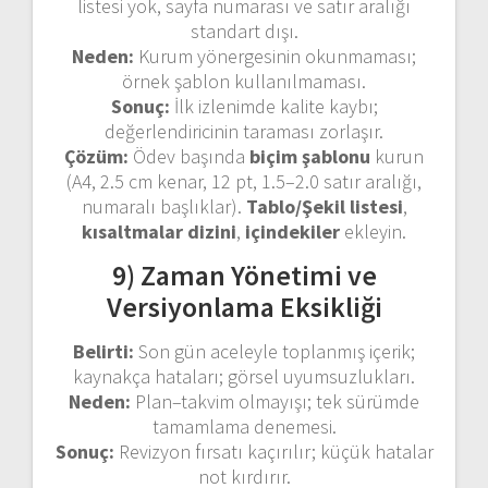
listesi yok, sayfa numarası ve satır aralığı
standart dışı.
Neden:
Kurum yönergesinin okunmaması;
örnek şablon kullanılmaması.
Sonuç:
İlk izlenimde kalite kaybı;
değerlendiricinin taraması zorlaşır.
Çözüm:
Ödev başında
biçim şablonu
kurun
(A4, 2.5 cm kenar, 12 pt, 1.5–2.0 satır aralığı,
numaralı başlıklar).
Tablo/Şekil listesi
,
kısaltmalar dizini
,
içindekiler
ekleyin.
9) Zaman Yönetimi ve
Versiyonlama Eksikliği
Belirti:
Son gün aceleyle toplanmış içerik;
kaynakça hataları; görsel uyumsuzlukları.
Neden:
Plan–takvim olmayışı; tek sürümde
tamamlama denemesi.
Sonuç:
Revizyon fırsatı kaçırılır; küçük hatalar
not kırdırır.