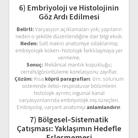
6) Embriyoloji ve Histolojinin
Göz Ardı Edilmesi
Belirti:
Varyasyon açıklamaları yok; yapıların
neden o şekilde düzenlendiğine dair bilgi eksik.
Neden:
Salt makro anatomiye odaklanma;
embriyolojik köken–histolojik farklılaşmaya yer
vermeme.
Sonuç:
Mekânsal mantık kopukluğu;
cerrahi/görüntüleme korelasyonu zayıflar.
Çözüm:
Kısa
köprü paragrafları
: örn. solunum
sisteminde iletici–respiratuvar bölümlerin
histolojik ayrımı; inguinal kanal
varyasyonlarında embriyolojik iniş süreçleri.
Embriyoloji, varyant anatomiyi
anlamlandırır
.
7) Bölgesel–Sistematik
Çatışması: Yaklaşımın Hedefle
Eşleşmemesi