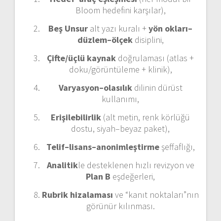
Bloom hedefini karşılar),
Beş Unsur
alt yazı kuralı +
yön okları–
düzlem–ölçek
disiplini,
Çifte/üçlü kaynak
doğrulaması (atlas +
doku/görüntüleme + klinik),
Varyasyon–olasılık
dilinin dürüst
kullanımı,
Erişilebilirlik
(alt metin, renk körlüğü
dostu, siyah–beyaz paket),
Telif–lisans–anonimleştirme
şeffaflığı,
Analitik
le desteklenen hızlı revizyon ve
Plan B
eşdeğerleri,
Rubrik hizalaması
ve “kanıt noktaları”nın
görünür kılınması.