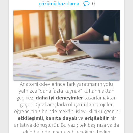
çözümü hazırlama
0
Anatomi ödevlerinde fark yaratmanın yolu
yalnızca “daha fazla kaynak” kullanmaktan
geçmez;
daha iyi deneyimler
tasarlamaktan
geçer. Dijital araçlarla oluşturulan projeler,
öğrencinin zihninde mekân–işlev–klinik üçgenini
etkileşimli
,
kanıta dayalı
ve
erişilebilir
bir
anlatıya dönüştürür. Bu yazı; tek başınıza ya da
ekip halinde uygulayabileceğiniz, teslim