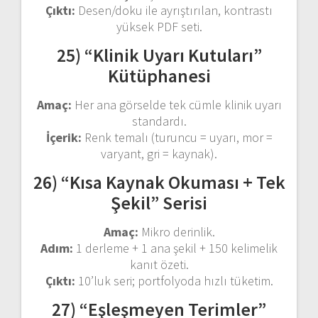
Çıktı:
Desen/doku ile ayrıştırılan, kontrastı
yüksek PDF seti.
25) “Klinik Uyarı Kutuları”
Kütüphanesi
Amaç:
Her ana görselde tek cümle klinik uyarı
standardı.
İçerik:
Renk temalı (turuncu = uyarı, mor =
varyant, gri = kaynak).
26) “Kısa Kaynak Okuması + Tek
Şekil” Serisi
Amaç:
Mikro derinlik.
Adım:
1 derleme + 1 ana şekil + 150 kelimelik
kanıt özeti.
Çıktı:
10’luk seri; portfolyoda hızlı tüketim.
27) “Eşleşmeyen Terimler”