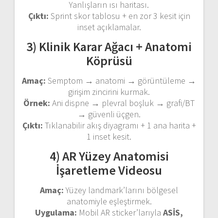
Yanlışların ısı haritası.
Çıktı:
Sprint skor tablosu + en zor 3 kesit için
inset açıklamalar.
3) Klinik Karar Ağacı + Anatomi
Köprüsü
Amaç:
Semptom → anatomi → görüntüleme →
girişim zincirini kurmak.
Örnek:
Ani dispne → plevral boşluk → grafi/BT
→ güvenli üçgen.
Çıktı:
Tıklanabilir akış diyagramı + 1 ana harita +
1 inset kesit.
4) AR Yüzey Anatomisi
İşaretleme Videosu
Amaç:
Yüzey landmark’larını bölgesel
anatomiyle eşleştirmek.
Uygulama:
Mobil AR sticker’larıyla
ASİS,