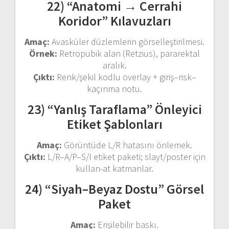
22) “Anatomi → Cerrahi
Koridor” Kılavuzları
Amaç:
Avasküler düzlemlerin görselleştirilmesi.
Örnek:
Retropubik alan (Retzius), pararektal
aralık.
Çıktı:
Renk/şekil kodlu overlay + giriş–risk–
kaçınma notu.
23) “Yanlış Taraflama” Önleyici
Etiket Şablonları
Amaç:
Görüntüde L/R hatasını önlemek.
Çıktı:
L/R–A/P–S/I etiket paketi; slayt/poster için
kullan-at katmanlar.
24) “Siyah–Beyaz Dostu” Görsel
Paket
Amaç:
Erişilebilir baskı.