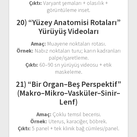
Çıktı:
Varyant şemaları + olasılık +
görüntüleme inset.
20) “Yüzey Anatomisi Rotaları”
Yürüyüş Videoları
Amaç:
Muayene noktaları rotası.
Örnek:
Nabız noktaları turu; karın kadranları
palpe/işaretleme.
Çıktı:
60–90 sn yürüyüş videosu + etik
maskeleme.
21) “Bir Organ–Beş Perspektif”
(Makro–Mikro–Vasküler–Sinir–
Lenf)
Amaç:
Çoklu temsil becerisi.
Örnek:
Uterus, karaciğer, böbrek.
Çıktı:
5 panel + tek klinik bağ cümlesi/panel.