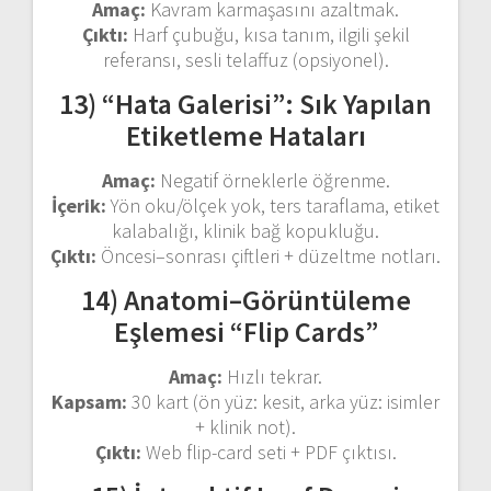
Amaç:
Kavram karmaşasını azaltmak.
Çıktı:
Harf çubuğu, kısa tanım, ilgili şekil
referansı, sesli telaffuz (opsiyonel).
13) “Hata Galerisi”: Sık Yapılan
Etiketleme Hataları
Amaç:
Negatif örneklerle öğrenme.
İçerik:
Yön oku/ölçek yok, ters taraflama, etiket
kalabalığı, klinik bağ kopukluğu.
Çıktı:
Öncesi–sonrası çiftleri + düzeltme notları.
14) Anatomi–Görüntüleme
Eşlemesi “Flip Cards”
Amaç:
Hızlı tekrar.
Kapsam:
30 kart (ön yüz: kesit, arka yüz: isimler
+ klinik not).
Çıktı:
Web flip-card seti + PDF çıktısı.