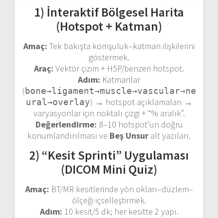
1) İnteraktif Bölgesel Harita
(Hotspot + Katman)
Amaç:
Tek bakışta komşuluk–katman ilişkilerini
göstermek.
Araç:
Vektör çizim + H5P/benzeri hotspot.
Adım:
Katmanlar
(
bone→ligament→muscle→vascular→ne
) → hotspot açıklamaları →
ural→overlay
varyasyonlar için noktalı çizgi + “% aralık”.
Değerlendirme:
8–10 hotspot’un doğru
konumlandırılması ve
Beş Unsur
alt yazıları.
2) “Kesit Sprinti” Uygulaması
(DICOM Mini Quiz)
Amaç:
BT/MR kesitlerinde yön okları–düzlem–
ölçeği içselleştirmek.
Adım:
10 kesit/5 dk; her kesitte 2 yapı.