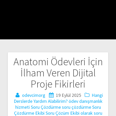
Anatomi Ödevleri İçin
Yazı
İlham Veren Dijital
gezinmesi
Proje Fikirleri
odevcimorg
19 Eylül 2025
Hangi
Derslerde Yardım Alabilirim?
ödev danışmanlık
hizmeti
Soru Çözdürme
soru çözdürme
Soru
Çözdürme Ekibi
Soru Çözüm Ekibi olarak
soru