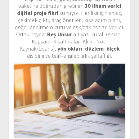
paketine doğrudan girebilen
30 ilham verici
dijital proje fikri
sunuyor. Her fikir için amaç,
çekirdek çıktı, araç önerileri, kısa adım planı,
değerlendirme ölçütü ve risk/etik notları verildi.
Ortak payda:
Beş Unsur
alt yazı kuralı (Amaç–
Kapsam–Kısaltmalar–Klinik Not–
Kaynak/Lisans),
yön okları–düzlem–ölçek
disiplini ve telif–erişilebilirlik şeffaflığı.