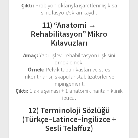
Çıktı:
Prob yön oklarıyla işaretlenmiş kısa
simülasyon/ekran kaydı.
11) “Anatomi →
Rehabilitasyon” Mikro
Kılavuzları
Amaç:
Yapı–işlev–rehabilitasyon ilişkisini
örneklemek.
Örnek:
Pelvik taban kasları ve stres
inkontinansı; skapular stabilizatörler ve
impingement.
Çıktı:
1 akış şeması + 1 anatomik harita + klinik
ipucu.
12) Terminoloji Sözlüğü
(Türkçe–Latince–İngilizce +
Sesli Telaffuz)