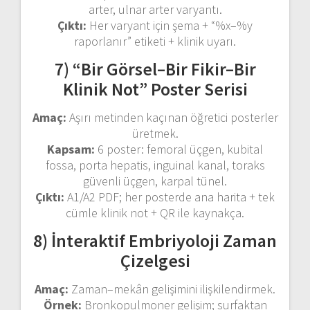
arter, ulnar arter varyantı.
Çıktı:
Her varyant için şema + “%x–%y
raporlanır” etiketi + klinik uyarı.
7) “Bir Görsel–Bir Fikir–Bir
Klinik Not” Poster Serisi
Amaç:
Aşırı metinden kaçınan öğretici posterler
üretmek.
Kapsam:
6 poster: femoral üçgen, kubital
fossa, porta hepatis, inguinal kanal, toraks
güvenli üçgen, karpal tünel.
Çıktı:
A1/A2 PDF; her posterde ana harita + tek
cümle klinik not + QR ile kaynakça.
8) İnteraktif Embriyoloji Zaman
Çizelgesi
Amaç:
Zaman–mekân gelişimini ilişkilendirmek.
Örnek:
Bronkopulmoner gelişim; surfaktan