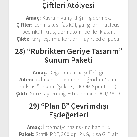
Çiftleri Atölyesi
Amaç:
Kavram karışıklığını gidermek.
Çiftler:
Lemniskus–fasikül, ganglion–nucleus,
pedinkül–krus, dermatom–periferik alan.
Çıktı:
Karşılaştırma kartları + ayırt edici ipucu.
28) “Rubrikten Geriye Tasarım”
Sunum Paketi
Amaç:
Değerlendirme şeffaflığı.
Adım:
Rubrik maddelerine doğrudan “kanıt
noktası” linkleri (Şekil 3, DICOM Sprint 1…).
Çıktı:
Son slayt rubriği + tıklanabilir DOI/PMID.
29) “Plan B” Çevrimdışı
Eşdeğerleri
Amaç:
İnternet/cihaz riskine hazırlık.
Paket:
Statik PDF, 300 dpi PNG, kısa GIF, alt