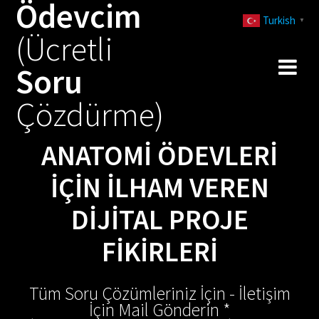
Ödevcim
Skip
Turkish
to
▼
(Ücretli
content
Soru
Çözdürme)
ANATOMI ÖDEVLERI
İÇIN İLHAM VEREN
DIJITAL PROJE
FIKIRLERI
Tüm Soru Çözümleriniz İçin - İletişim
İçin Mail Gönderin *