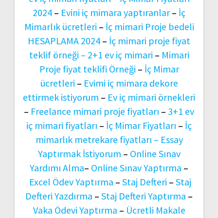
2024
–
Evini iç mimara yaptıranlar
–
İç
Mimarlık ücretleri
–
İç mimari Proje bedeli
HESAPLAMA 2024
–
İç mimari proje fiyat
teklif örneği –
2+1 ev iç mimari
–
Mimari
Proje fiyat teklifi Örneği
–
İç Mimar
ücretleri
–
Evimi iç mimara dekore
ettirmek istiyorum
–
Ev iç mimari örnekleri
–
Freelance mimari proje fiyatları
–
3+1 ev
iç mimari fiyatları
–
İç Mimar Fiyatları
–
İç
mimarlık metrekare fiyatları –
Essay
Yaptırmak İstiyorum
–
Online Sınav
Yardımı Alma
–
Online Sınav Yaptırma
–
Excel Ödev Yaptırma
–
Staj Defteri
–
Staj
Defteri Yazdırma
–
Staj Defteri Yaptırma
–
Vaka Ödevi Yaptırma
–
Ücretli Makale