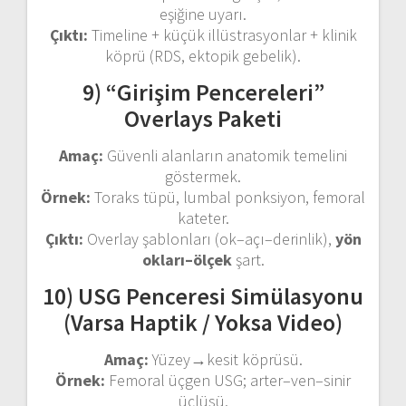
eşiğine uyarı.
Çıktı:
Timeline + küçük illüstrasyonlar + klinik
köprü (RDS, ektopik gebelik).
9) “Girişim Pencereleri”
Overlays Paketi
Amaç:
Güvenli alanların anatomik temelini
göstermek.
Örnek:
Toraks tüpü, lumbal ponksiyon, femoral
kateter.
Çıktı:
Overlay şablonları (ok–açı–derinlik),
yön
okları–ölçek
şart.
10) USG Penceresi Simülasyonu
(Varsa Haptik / Yoksa Video)
Amaç:
Yüzey→kesit köprüsü.
Örnek:
Femoral üçgen USG; arter–ven–sinir
üçlüsü.