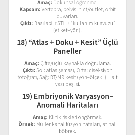
Amaç:
Dokunsal öğrenme.
Kapsam:
Vertebra, pelvis inlet/outlet, orbit
duvarları.
Çıktı:
Basılabilir STL + “kullanım kılavuzu”
(etiket–yön).
18) “Atlas + Doku + Kesit” Üçlü
Paneller
Amaç:
Çifte/üçlü kaynakla doğrulama.
Çıktı:
Sol: atlas şeması, Orta: diseksiyon
fotoğrafı, Sağ: BT/MR kesit (yön–ölçekli) + alt
yazı beşlisi.
19) Embriyonik Varyasyon–
Anomali Haritaları
Amaç:
Klinik riskleri öngörmek.
Örnek:
Müller kanal füzyon hataları, at nalı
böbrek.