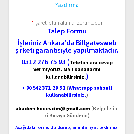
Yazdırma
*
işareti olan alanlar zorunludur
Talep Formu
İşleriniz Ankara'da Billgatesweb
şirketi garantisiyle yapılmaktadır.
0312 276 75 93 (
Telefonlara cevap
vermiyoruz. Mail kanallarını
)
kullanabilirsiniz.
+ 90 542
371 29 52
(
Whatsapp sohbeti
kullanabilirsiniz.
)
akademikodevcim@gmail.com
(Belgelerini
zi Buraya Gönderin)
Aşağıdaki formu doldurup, anında fiyat teklifinizi