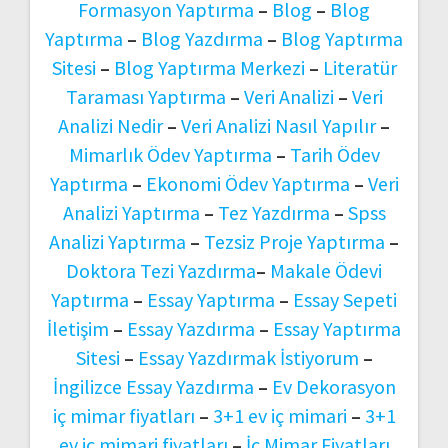
Formasyon Yaptırma
–
Blog
–
Blog
Yaptırma
–
Blog Yazdırma
–
Blog Yaptırma
Sitesi
–
Blog Yaptırma Merkezi
–
Literatür
Taraması Yaptırma
–
Veri Analizi
–
Veri
Analizi Nedir
–
Veri Analizi Nasıl Yapılır
–
Mimarlık Ödev Yaptırma
–
Tarih Ödev
Yaptırma
–
Ekonomi Ödev Yaptırma
–
Veri
Analizi Yaptırma
–
Tez Yazdırma
–
Spss
Analizi Yaptırma
–
Tezsiz Proje Yaptırma
–
Doktora Tezi Yazdırma
–
Makale Ödevi
Yaptırma
–
Essay Yaptırma
–
Essay Sepeti
İletişim
–
Essay Yazdırma
–
Essay Yaptırma
Sitesi
–
Essay Yazdırmak İstiyorum
–
İngilizce Essay Yazdırma
–
Ev Dekorasyon
iç mimar fiyatları
–
3+1 ev iç mimari
–
3+1
ev iç mimari fiyatları
–
İç Mimar Fiyatları