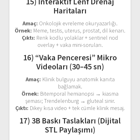
15) İnteraktif Lenf Drenaj
Haritaları
Amaç:
Onkolojik evreleme okuryazarlığı.
Örnek:
Meme, testis, uterus, prostat, dil kenarı.
Çıktı:
Renk kodlu yolaklar + sentinel nod
overlay + vaka mini-soruları.
16) “Vaka Penceresi” Mikro
Videoları (30–45 sn)
Amaç:
Klinik bulguyu anatomik kanıta
bağlamak.
Örnek:
Bitemporal hemianopsi → kiasma
şeması; Trendelenburg → gluteal sinir.
Çıktı:
Dikey kısa video + tek cümle klinik mesaj.
17) 3B Baskı Taslakları (Dijital
STL Paylaşımı)