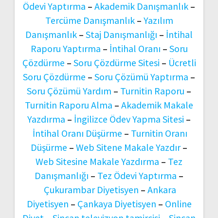
Ödevi Yaptırma
–
Akademik Danışmanlık
–
Tercüme Danışmanlık
–
Yazılım
Danışmanlık
–
Staj Danışmanlığı
–
İntihal
Raporu Yaptırma
–
İntihal Oranı
–
Soru
Çözdürme
–
Soru Çözdürme Sitesi
–
Ücretli
Soru Çözdürme
–
Soru Çözümü Yaptırma
–
Soru Çözümü Yardım
–
Turnitin Raporu
–
Turnitin Raporu Alma
–
Akademik Makale
Yazdırma
–
İngilizce Ödev Yapma Sitesi
–
İntihal Oranı Düşürme
–
Turnitin Oranı
Düşürme
–
Web Sitene Makale Yazdır
–
Web Sitesine Makale Yazdırma
–
Tez
Danışmanlığı
–
Tez Ödevi Yaptırma
–
Çukurambar Diyetisyen
–
Ankara
Diyetisyen
–
Çankaya Diyetisyen
–
Online
Diyet
–
Sincan televizyon tamircisi
–
Sincan