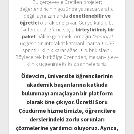
Bu çerçeveyle üretilen projeler;
değerlendiricinin gözünde yalnızca yaratıcı
değil, aynı zamanda
denetlenebilir ve
öğretici
olarak öne çıkar. Geriye kalan, bu
fikirlerden 2–3’ünü seçip
birleştirilmiş bir
paket
hâline getirmek: örneğin
“Femoral
Üçgen”
için interaktif katmanlı harita + USG
sprinti + klinik karar ağacı + rubrik slaytı.
Böylece tek bir bölge üzerinden, mekân–işlev–
klinik üçgenini eksiksiz sahnelersiniz.
Ödevcim, üniversite öğrencilerinin
akademik başarılarına katkıda
bulunmayı amaçlayan bir platform
olarak öne çıkıyor. Ücretli Soru
Çözdürme hizmetimizle, öğrencilere
derslerindeki zorlu sorunları
çözmelerine yardımcı oluyoruz. Ayrıca,