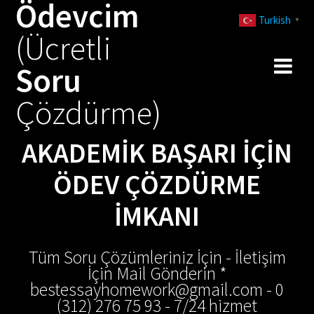
Ödevcim
Skip
Turkish
to
▼
(Ücretli
content
Soru
Çözdürme)
AKADEMIK BAŞARI İÇIN
ÖDEV ÇÖZDÜRME
İMKANI
Tüm Soru Çözümleriniz İçin - İletişim
İçin Mail Gönderin *
bestessayhomework@gmail.com - 0
(312) 276 75 93 - 7/24 hizmet