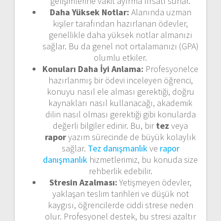
gelişimlerine vakit ayırma fırsatı sunar.
Daha Yüksek Notlar:
Alanında uzman
kişiler tarafından hazırlanan ödevler,
genellikle daha yüksek notlar almanızı
sağlar. Bu da genel not ortalamanızı (GPA)
olumlu etkiler.
Konuları Daha İyi Anlama:
Profesyonelce
hazırlanmış bir ödevi inceleyen öğrenci,
konuyu nasıl ele alması gerektiği, doğru
kaynakları nasıl kullanacağı, akademik
dilin nasıl olması gerektiği gibi konularda
değerli bilgiler edinir. Bu, bir
tez
veya
rapor
yazım sürecinde de büyük kolaylık
sağlar.
Tez danışmanlık
ve
rapor
danışmanlık
hizmetlerimiz, bu konuda size
rehberlik edebilir.
Stresin Azalması:
Yetişmeyen ödevler,
yaklaşan teslim tarihleri ve düşük not
kaygısı, öğrencilerde ciddi strese neden
olur. Profesyonel destek, bu stresi azaltır