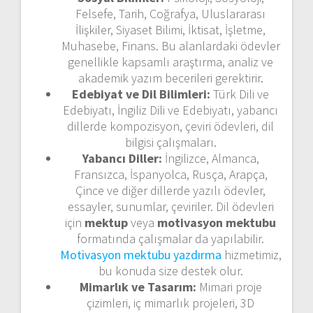
Felsefe, Tarih, Coğrafya, Uluslararası
İlişkiler, Siyaset Bilimi, İktisat, İşletme,
Muhasebe, Finans. Bu alanlardaki ödevler
genellikle kapsamlı araştırma, analiz ve
akademik yazım becerileri gerektirir.
Edebiyat ve Dil Bilimleri:
Türk Dili ve
Edebiyatı, İngiliz Dili ve Edebiyatı, yabancı
dillerde kompozisyon, çeviri ödevleri, dil
bilgisi çalışmaları.
Yabancı Diller:
İngilizce, Almanca,
Fransızca, İspanyolca, Rusça, Arapça,
Çince ve diğer dillerde yazılı ödevler,
essayler, sunumlar, çeviriler. Dil ödevleri
için
mektup
veya
motivasyon mektubu
formatında çalışmalar da yapılabilir.
Motivasyon mektubu yazdırma
hizmetimiz,
bu konuda size destek olur.
Mimarlık ve Tasarım:
Mimari proje
çizimleri, iç mimarlık projeleri, 3D