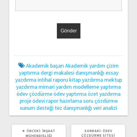
Akademik başarı
Akademik yardım
çizim
yaptırma
dergi makalesi danışmanlığı
essay
yazdırma
intihal raporu
kitap yazdırma
mektup
yazdırma
mimari yardım
modelleme yaptırma
ödev çözdürme
ödev yaptırma
özet yazdırma
proje ödevi
rapor hazırlama
soru çözdürme
sunum desteği
tez danışmanlığı
veri analizi
ÖNCEKI
SONRAKI
ÖNCEKI:
İNŞAAT
SONRAKI:
ÖDEV
YAZI:
YAZI:
ÇÖZDÜRME SITESI
MÜHENDISLIĞI