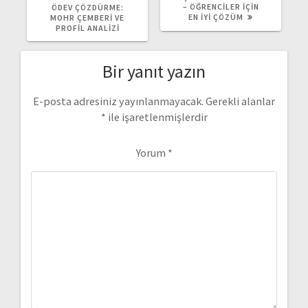
– ÖĞRENCILER İÇIN
ÖDEV ÇÖZDÜRME:
EN İYI ÇÖZÜM
MOHR ÇEMBERI VE
PROFIL ANALIZI
Bir yanıt yazın
E-posta adresiniz yayınlanmayacak.
Gerekli alanlar
*
ile işaretlenmişlerdir
Yorum
*