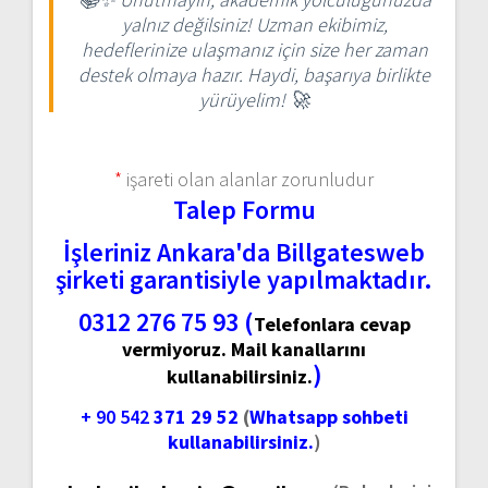
yalnız değilsiniz! Uzman ekibimiz,
hedeflerinize ulaşmanız için size her zaman
destek olmaya hazır. Haydi, başarıya birlikte
yürüyelim! 🚀
*
işareti olan alanlar zorunludur
Talep Formu
İşleriniz Ankara'da Billgatesweb
şirketi garantisiyle yapılmaktadır.
0312 276 75 93 (
Telefonlara cevap
vermiyoruz. Mail kanallarını
)
kullanabilirsiniz.
+ 90 542
371 29 52
(
Whatsapp sohbeti
kullanabilirsiniz.
)