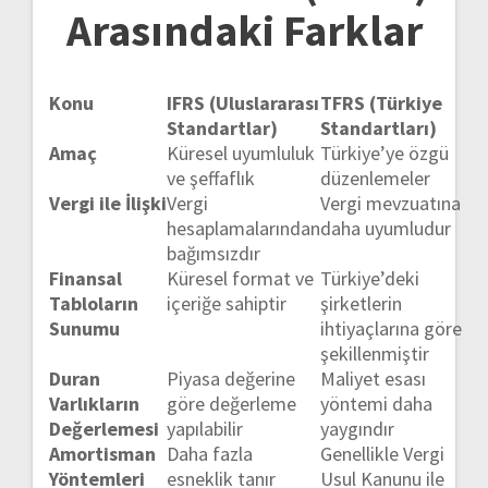
Arasındaki Farklar
Konu
IFRS (Uluslararası
TFRS (Türkiye
Standartlar)
Standartları)
Amaç
Küresel uyumluluk
Türkiye’ye özgü
ve şeffaflık
düzenlemeler
Vergi ile İlişki
Vergi
Vergi mevzuatına
hesaplamalarından
daha uyumludur
bağımsızdır
Finansal
Küresel format ve
Türkiye’deki
Tabloların
içeriğe sahiptir
şirketlerin
Sunumu
ihtiyaçlarına göre
şekillenmiştir
Duran
Piyasa değerine
Maliyet esası
Varlıkların
göre değerleme
yöntemi daha
Değerlemesi
yapılabilir
yaygındır
Amortisman
Daha fazla
Genellikle Vergi
Yöntemleri
esneklik tanır
Usul Kanunu ile