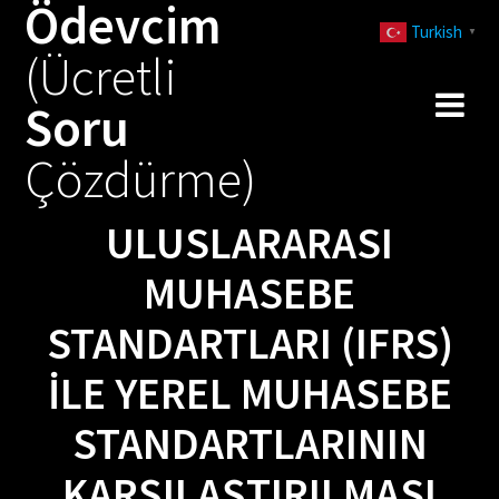
Ödevcim
Skip
Turkish
to
▼
(Ücretli
content
Soru
Çözdürme)
ULUSLARARASI
MUHASEBE
STANDARTLARI (IFRS)
ILE YEREL MUHASEBE
STANDARTLARININ
KARŞILAŞTIRILMASI