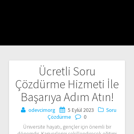
Ücretli Soru
Yazı
Çözdürme Hizmeti İle
gezinmesi
Başarıya Adım Atın!
odevcimorg
5 Eylül 2023
Soru
Çözdürme
0
Üniversite hayatı, gençler için önemli bir
dönemdir. Kariyerlerini şekillendirecek eğitimi