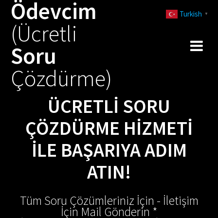
Ödevcim
Skip
Turkish
to
▼
(Ücretli
content
Soru
Çözdürme)
ÜCRETLI SORU
ÇÖZDÜRME HIZMETI
İLE BAŞARIYA ADIM
ATIN!
Tüm Soru Çözümleriniz İçin - İletişim
İçin Mail Gönderin *