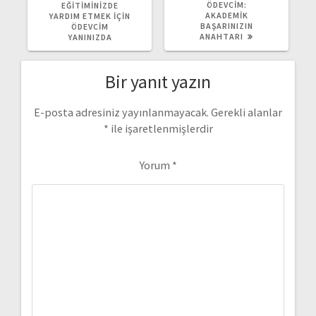
YAZI:
YAZI:
ÖDEVCIM:
EĞITIMINIZDE
AKADEMIK
YARDIM ETMEK İÇIN
BAŞARINIZIN
ÖDEVCIM
ANAHTARI
YANINIZDA
Bir yanıt yazın
E-posta adresiniz yayınlanmayacak.
Gerekli alanlar
*
ile işaretlenmişlerdir
Yorum
*