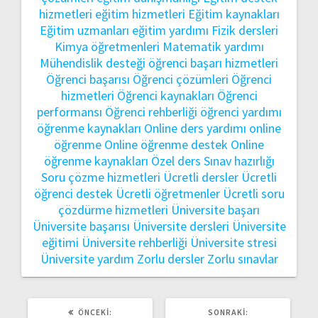
hizmetleri
eğitim hizmetleri
Eğitim kaynakları
Eğitim uzmanları
eğitim yardımı
Fizik dersleri
Kimya öğretmenleri
Matematik yardımı
Mühendislik desteği
öğrenci başarı hizmetleri
Öğrenci başarısı
Öğrenci çözümleri
Öğrenci
hizmetleri
Öğrenci kaynakları
Öğrenci
performansı
Öğrenci rehberliği
öğrenci yardımı
öğrenme kaynakları
Online ders yardımı
online
öğrenme
Online öğrenme destek
Online
öğrenme kaynakları
Özel ders
Sınav hazırlığı
Soru çözme hizmetleri
Ücretli dersler
Ücretli
öğrenci destek
Ücretli öğretmenler
Ücretli soru
çözdürme hizmetleri
Üniversite başarı
Üniversite başarısı
Üniversite dersleri
Üniversite
eğitimi
Üniversite rehberliği
Üniversite stresi
Üniversite yardım
Zorlu dersler
Zorlu sınavlar
ÖNCEKI
SONRAKI
ÖNCEKI:
SONRAKI: