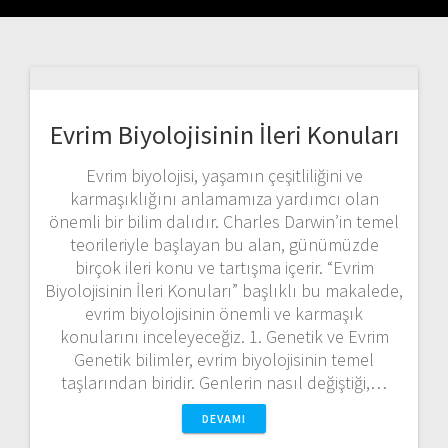
Evrim Biyolojisinin İleri Konuları
Evrim biyolojisi, yaşamın çeşitliliğini ve
karmaşıklığını anlamamıza yardımcı olan
önemli bir bilim dalıdır. Charles Darwin’in temel
teorileriyle başlayan bu alan, günümüzde
birçok ileri konu ve tartışma içerir. “Evrim
Biyolojisinin İleri Konuları” başlıklı bu makalede,
evrim biyolojisinin önemli ve karmaşık
konularını inceleyeceğiz. 1. Genetik ve Evrim
Genetik bilimler, evrim biyolojisinin temel
taşlarından biridir. Genlerin nasıl değiştiği,…
DEVAMI