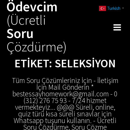
Ödevcim
Skip
Turkish
to
▼
(Ücretli
content
Soru
Çözdürme)
ETIKET:
SELEKSIYON
Tüm Soru Çözümleriniz İçin - İletişim
İçin Mail Gönderin *
bestessayhomework@gmail.com - 0
(312) 276 75 93 - 7/24 hizmet
vermekteyiz... @@@ Süreli, online,
quiz türü kısa süreli sınavlar için
Whatsapp tuşunu kullanın. - Ücretli
Soru Çözdürme, Soru Çözme