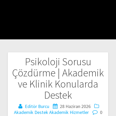
Psikoloji Sorusu
Yazı
Çözdürme | Akademik
gezinmesi
ve Klinik Konularda
Destek
Editör Burcu
28 Haziran 2026
Akademik Destek
Akademik Hizmetler
0