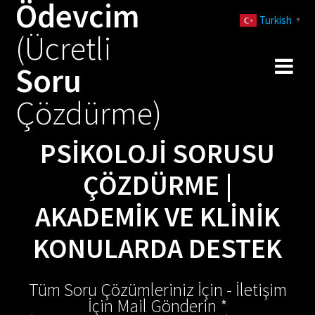
Ödevcim
Skip
Turkish
to
▼
(Ücretli
content
Soru
Çözdürme)
PSIKOLOJI SORUSU
ÇÖZDÜRME |
AKADEMIK VE KLINIK
KONULARDA DESTEK
Tüm Soru Çözümleriniz İçin - İletişim
İçin Mail Gönderin *