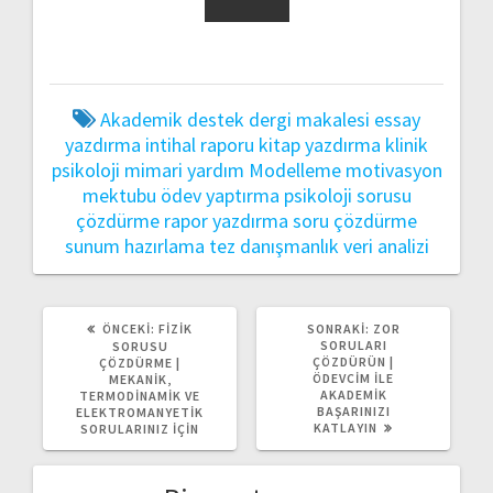
Akademik destek
dergi makalesi
essay
yazdırma
intihal raporu
kitap yazdırma
klinik
psikoloji
mimari yardım
Modelleme
motivasyon
mektubu
ödev yaptırma
psikoloji sorusu
çözdürme
rapor yazdırma
soru çözdürme
sunum hazırlama
tez danışmanlık
veri analizi
ÖNCEKI
SONRAKI
ÖNCEKI:
FIZIK
SONRAKI:
ZOR
YAZI:
YAZI:
SORULARI
SORUSU
ÇÖZDÜRÜN |
ÇÖZDÜRME |
ÖDEVCIM ILE
MEKANIK,
AKADEMIK
TERMODINAMIK VE
BAŞARINIZI
ELEKTROMANYETIK
KATLAYIN
SORULARINIZ IÇIN