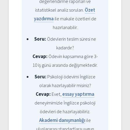
değerlendirme raporları ve
istatistiksel analiz soruları.
Özet
yazdırma
ile makale özetleri de
hazırlanabilir.
Soru:
Ödevlerin teslim süresi ne
kadardır?
Cevap:
Ödevin kapsamına göre 3-
10 iş günü arasında değişmektedir.
Soru:
Psikoloji ödevimi İngilizce
olarak hazırlayabilir misiniz?
Cevap:
Evet,
essay yaptırma
deneyimimizle İngilizce psikoloji
ödevleri de hazırlayabiliriz.
Akademi danışmanlığı
ile
uluslararası standartlara uygun