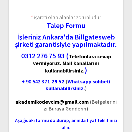
*
işareti olan alanlar zorunludur
Talep Formu
İşleriniz Ankara'da Billgatesweb
şirketi garantisiyle yapılmaktadır.
0312 276 75 93 (
Telefonlara cevap
vermiyoruz. Mail kanallarını
)
kullanabilirsiniz.
+ 90 542
371 29 52
(
Whatsapp sohbeti
kullanabilirsiniz.
)
akademikodevcim@gmail.com
(Belgelerini
zi Buraya Gönderin)
Aşağıdaki formu doldurup, anında fiyat teklifinizi
alın.