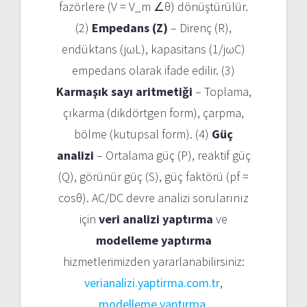
fazörlere (V = V_m ∠θ) dönüştürülür.
(2)
Empedans (Z)
– Direnç (R),
endüktans (jωL), kapasitans (1/jωC)
empedans olarak ifade edilir. (3)
Karmaşık sayı aritmetiği
– Toplama,
çıkarma (dikdörtgen form), çarpma,
bölme (kutupsal form). (4)
Güç
analizi
– Ortalama güç (P), reaktif güç
(Q), görünür güç (S), güç faktörü (pf =
cosθ). AC/DC devre analizi sorularınız
için
veri analizi yaptırma
ve
modelleme yaptırma
hizmetlerimizden yararlanabilirsiniz:
verianalizi.yaptirma.com.tr
,
modelleme yaptırma
.