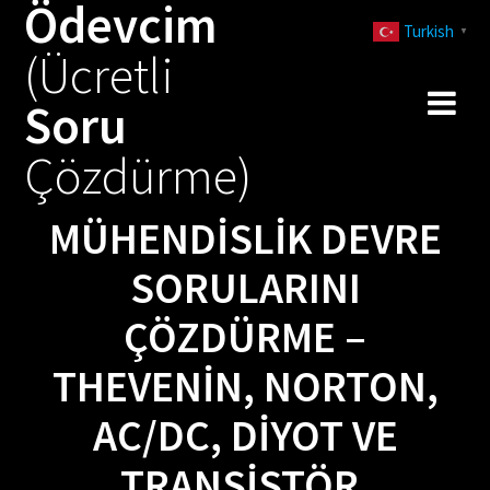
Ödevcim
Skip
Turkish
to
▼
(Ücretli
content
Soru
Çözdürme)
MÜHENDISLIK DEVRE
SORULARINI
ÇÖZDÜRME –
THEVENIN, NORTON,
AC/DC, DIYOT VE
TRANSISTÖR,