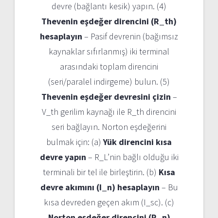
devre (bağlantı kesik) yapın. (4)
Thevenin eşdeğer direncini (R_th)
hesaplayın
– Pasif devrenin (bağımsız
kaynaklar sıfırlanmış) iki terminal
arasındaki toplam direncini
(seri/paralel indirgeme) bulun. (5)
Thevenin eşdeğer devresini çizin
–
V_th gerilim kaynağı ile R_th direncini
seri bağlayın. Norton eşdeğerini
bulmak için: (a)
Yük direncini kısa
devre yapın
– R_L’nin bağlı olduğu iki
terminali bir tel ile birleştirin. (b)
Kısa
devre akımını (I_n) hesaplayın
– Bu
kısa devreden geçen akım (I_sc). (c)
Norton eşdeğer direncini (R_n)