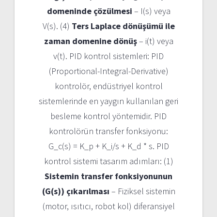
domeninde çözülmesi
– I(s) veya
V(s). (4)
Ters Laplace dönüşümü ile
zaman domenine dönüş
– i(t) veya
v(t). PID kontrol sistemleri: PID
(Proportional-Integral-Derivative)
kontrolör, endüstriyel kontrol
sistemlerinde en yaygın kullanılan geri
besleme kontrol yöntemidir. PID
kontrolörün transfer fonksiyonu:
G_c(s) = K_p + K_i/s + K_d * s. PID
kontrol sistemi tasarım adımları: (1)
Sistemin transfer fonksiyonunun
(G(s)) çıkarılması
– Fiziksel sistemin
(motor, ısıtıcı, robot kol) diferansiyel