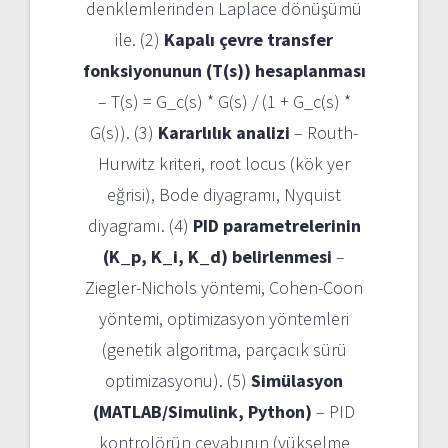
denklemlerinden Laplace dönüşümü
ile. (2)
Kapalı çevre transfer
fonksiyonunun (T(s)) hesaplanması
– T(s) = G_c(s) * G(s) / (1 + G_c(s) *
G(s)). (3)
Kararlılık analizi
– Routh-
Hurwitz kriteri, root locus (kök yer
eğrisi), Bode diyagramı, Nyquist
diyagramı. (4)
PID parametrelerinin
(K_p, K_i, K_d) belirlenmesi
–
Ziegler-Nichols yöntemi, Cohen-Coon
yöntemi, optimizasyon yöntemleri
(genetik algoritma, parçacık sürü
optimizasyonu). (5)
Simülasyon
(MATLAB/Simulink, Python)
– PID
kontrolörün cevabının (yükselme