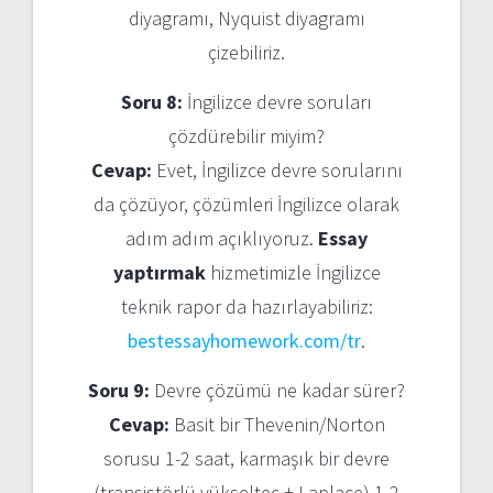
diyagramı, Nyquist diyagramı
çizebiliriz.
Soru 8:
İngilizce devre soruları
çözdürebilir miyim?
Cevap:
Evet, İngilizce devre sorularını
da çözüyor, çözümleri İngilizce olarak
adım adım açıklıyoruz.
Essay
yaptırmak
hizmetimizle İngilizce
teknik rapor da hazırlayabiliriz:
bestessayhomework.com/tr
.
Soru 9:
Devre çözümü ne kadar sürer?
Cevap:
Basit bir Thevenin/Norton
sorusu 1-2 saat, karmaşık bir devre
(transistörlü yükselteç + Laplace) 1-2