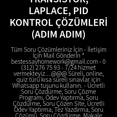
LAPLACE, PID
KONTROL ÇÖZÜMLERI
(ADIM ADIM)
Tüm Soru Çözümleriniz İçin - İletişim
İçin Mail Gönderin *
bestessayhomework@gmail.com - 0
(312) 276 75 93 - 7/24 hizmet
vermekteyiz... @@@ Süreli, online,
quiz türü kısa süreli sınavlar için
Whatsapp tuşunu kullanın. - Ücretli
Soru Çözdürme, Soru Çözme
Programı, Ödev Yaptırma, Soru
Çözdürme, Soru Çözen Site, Ücretli
Ödev Yaptırma, Tez Yazdırma, Soru
Çözümü, Soru Çözdürme, Makale