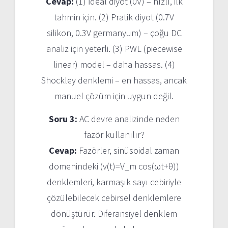
Cevap:
(1) İdeal diyot (0V) – hızlı, ilk
tahmin için. (2) Pratik diyot (0.7V
silikon, 0.3V germanyum) – çoğu DC
analiz için yeterli. (3) PWL (piecewise
linear) model – daha hassas. (4)
Shockley denklemi – en hassas, ancak
manuel çözüm için uygun değil.
Soru 3:
AC devre analizinde neden
fazör kullanılır?
Cevap:
Fazörler, sinüsoidal zaman
domenindeki (v(t)=V_m cos(ωt+θ))
denklemleri, karmaşık sayı cebiriyle
çözülebilecek cebirsel denklemlere
dönüştürür. Diferansiyel denklem