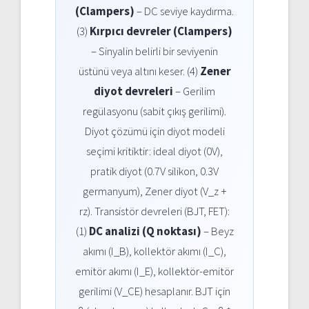
(Clampers)
– DC seviye kaydırma.
(3)
Kırpıcı devreler (Clampers)
– Sinyalin belirli bir seviyenin
üstünü veya altını keser. (4)
Zener
diyot devreleri
– Gerilim
regülasyonu (sabit çıkış gerilimi).
Diyot çözümü için diyot modeli
seçimi kritiktir: ideal diyot (0V),
pratik diyot (0.7V silikon, 0.3V
germanyum), Zener diyot (V_z +
rz). Transistör devreleri (BJT, FET):
(1)
DC analizi (Q noktası)
– Beyz
akımı (I_B), kollektör akımı (I_C),
emitör akımı (I_E), kollektör-emitör
gerilimi (V_CE) hesaplanır. BJT için