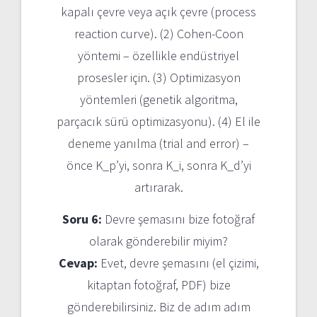
kapalı çevre veya açık çevre (process
reaction curve). (2) Cohen-Coon
yöntemi – özellikle endüstriyel
prosesler için. (3) Optimizasyon
yöntemleri (genetik algoritma,
parçacık sürü optimizasyonu). (4) El ile
deneme yanılma (trial and error) –
önce K_p’yi, sonra K_i, sonra K_d’yi
artırarak.
Soru 6:
Devre şemasını bize fotoğraf
olarak gönderebilir miyim?
Cevap:
Evet, devre şemasını (el çizimi,
kitaptan fotoğraf, PDF) bize
gönderebilirsiniz. Biz de adım adım