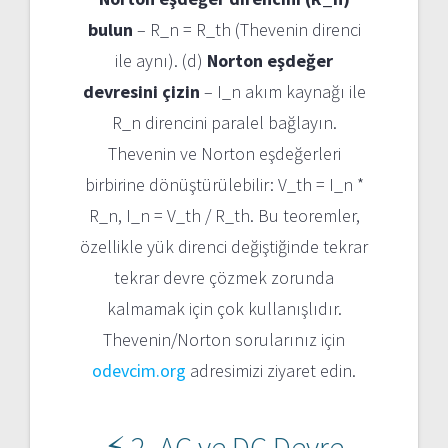
bulun
– R_n = R_th (Thevenin direnci
ile aynı). (d)
Norton eşdeğer
devresini çizin
– I_n akım kaynağı ile
R_n direncini paralel bağlayın.
Thevenin ve Norton eşdeğerleri
birbirine dönüştürülebilir: V_th = I_n *
R_n, I_n = V_th / R_th. Bu teoremler,
özellikle yük direnci değiştiğinde tekrar
tekrar devre çözmek zorunda
kalmamak için çok kullanışlıdır.
Thevenin/Norton sorularınız için
odevcim.org
adresimizi ziyaret edin.
⚡ 2. AC ve DC Devre