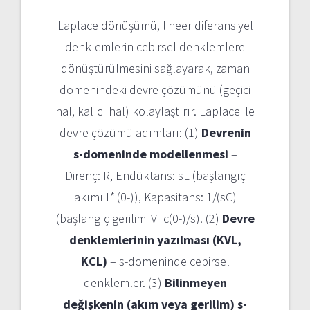
Laplace dönüşümü, lineer diferansiyel
denklemlerin cebirsel denklemlere
dönüştürülmesini sağlayarak, zaman
domenindeki devre çözümünü (geçici
hal, kalıcı hal) kolaylaştırır. Laplace ile
devre çözümü adımları: (1)
Devrenin
s-domeninde modellenmesi
–
Direnç: R, Endüktans: sL (başlangıç
akımı L*i(0-)), Kapasitans: 1/(sC)
(başlangıç gerilimi V_c(0-)/s). (2)
Devre
denklemlerinin yazılması (KVL,
KCL)
– s-domeninde cebirsel
denklemler. (3)
Bilinmeyen
değişkenin (akım veya gerilim) s-