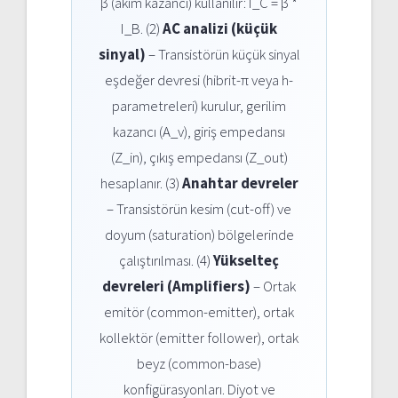
β (akım kazancı) kullanılır: I_C = β *
I_B. (2)
AC analizi (küçük
sinyal)
– Transistörün küçük sinyal
eşdeğer devresi (hibrit-π veya h-
parametreleri) kurulur, gerilim
kazancı (A_v), giriş empedansı
(Z_in), çıkış empedansı (Z_out)
hesaplanır. (3)
Anahtar devreler
– Transistörün kesim (cut-off) ve
doyum (saturation) bölgelerinde
çalıştırılması. (4)
Yükselteç
devreleri (Amplifiers)
– Ortak
emitör (common-emitter), ortak
kollektör (emitter follower), ortak
beyz (common-base)
konfigürasyonları. Diyot ve