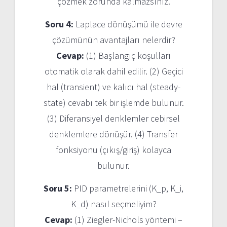
çözmek zorunda kalmazsınız.
Soru 4:
Laplace dönüşümü ile devre
çözümünün avantajları nelerdir?
Cevap:
(1) Başlangıç koşulları
otomatik olarak dahil edilir. (2) Geçici
hal (transient) ve kalıcı hal (steady-
state) cevabı tek bir işlemde bulunur.
(3) Diferansiyel denklemler cebirsel
denklemlere dönüşür. (4) Transfer
fonksiyonu (çıkış/giriş) kolayca
bulunur.
Soru 5:
PID parametrelerini (K_p, K_i,
K_d) nasıl seçmeliyim?
Cevap:
(1) Ziegler-Nichols yöntemi –