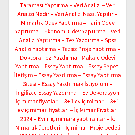
Taraması Yaptırma
–
Veri Analizi
–
Veri
Analizi Nedir
–
Veri Analizi Nasıl Yapılır
–
Mimarlık Ödev Yaptırma
–
Tarih Ödev
Yaptırma
–
Ekonomi Ödev Yaptırma
–
Veri
Analizi Yaptırma
–
Tez Yazdırma
–
Spss
Analizi Yaptırma
–
Tezsiz Proje Yaptırma
–
Doktora Tezi Yazdırma
–
Makale Ödevi
Yaptırma
–
Essay Yaptırma
–
Essay Sepeti
İletişim
–
Essay Yazdırma
–
Essay Yaptırma
Sitesi
–
Essay Yazdırmak İstiyorum
–
İngilizce Essay Yazdırma
–
Ev Dekorasyon
iç mimar fiyatları
–
3+1 ev iç mimari
–
3+1
ev iç mimari fiyatları
–
İç Mimar Fiyatları
2024
–
Evini iç mimara yaptıranlar
–
İç
Mimarlık ücretleri
–
İç mimari Proje bedeli