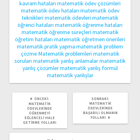
kavram hataları
matematik ödev çözümleri
matematik ödev hataları
matematik ödev
teknikleri
matematik ödevleri
matematik
öğrenci hataları
matematik öğrenme hataları
matematik öğrenme süreçleri
matematik
öğretim hataları
matematik öğretmen önerileri
matematik pratik yapma
matematik problem
çözme
Matematik problemleri
matematik
soruları
matematik yanlış anlamalar
matematik
yanlış çözümler
matematik yanlış formül
matematik yanlışlar
ÖNCEKI
SONRAKI
ÖNCEKI:
SONRAKI:
YAZI:
YAZI:
MATEMATIK
MATEMATIK
ÖDEVLERINDE
ÖDEVLERINDE
BAŞARILI OLMANIN
ÖĞRENMEYI
YOLLARI
EĞLENCELI HALE
GETIRME YOLLARI