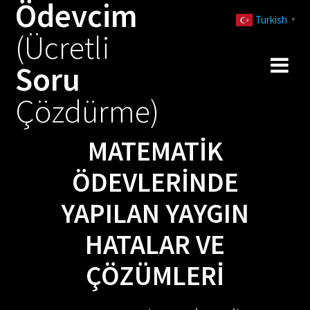
Ödevcim
Skip
Turkish
to
▼
(Ücretli
content
Soru
Çözdürme)
MATEMATIK
ÖDEVLERINDE
YAPILAN YAYGIN
HATALAR VE
ÇÖZÜMLERI