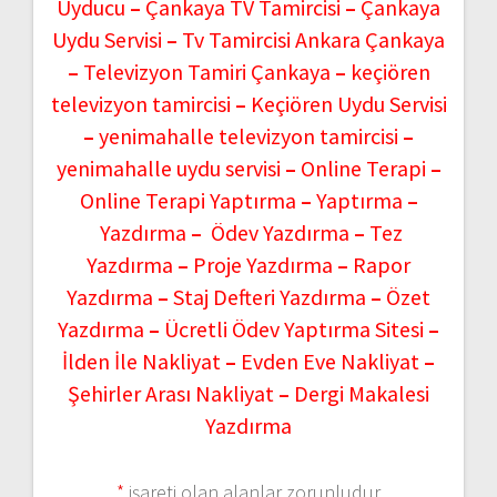
Uyducu
–
Çankaya TV Tamircisi
–
Çankaya
Uydu Servisi
–
Tv Tamircisi Ankara Çankaya
–
Televizyon Tamiri Çankaya
–
keçiören
televizyon tamircisi
–
Keçiören Uydu Servisi
–
yenimahalle televizyon tamircisi
–
yenimahalle uydu servisi
–
Online Terapi
–
Online Terapi Yaptırma
–
Yaptırma
–
Yazdırma
–
Ödev Yazdırma
–
Tez
Yazdırma
–
Proje Yazdırma
–
Rapor
Yazdırma
–
Staj Defteri Yazdırma
–
Özet
Yazdırma
–
Ücretli Ödev Yaptırma Sitesi
–
İlden İle Nakliyat
–
Evden Eve Nakliyat
–
Şehirler Arası Nakliyat
–
Dergi Makalesi
Yazdırma
*
işareti olan alanlar zorunludur