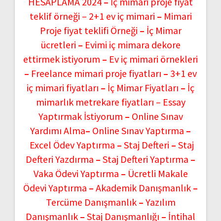
HESAPLAMA 2024
–
İç mimari proje fiyat
teklif örneği –
2+1 ev iç mimari
–
Mimari
Proje fiyat teklifi Örneği
–
İç Mimar
ücretleri
–
Evimi iç mimara dekore
ettirmek istiyorum
–
Ev iç mimari örnekleri
–
Freelance mimari proje fiyatları
–
3+1 ev
iç mimari fiyatları
–
İç Mimar Fiyatları
–
İç
mimarlık metrekare fiyatları –
Essay
Yaptırmak İstiyorum
–
Online Sınav
Yardımı Alma
–
Online Sınav Yaptırma
–
Excel Ödev Yaptırma
–
Staj Defteri
–
Staj
Defteri Yazdırma
–
Staj Defteri Yaptırma
–
Vaka Ödevi Yaptırma
–
Ücretli Makale
Ödevi Yaptırma
–
Akademik Danışmanlık
–
Tercüme Danışmanlık
–
Yazılım
Danışmanlık
–
Staj Danışmanlığı
–
İntihal