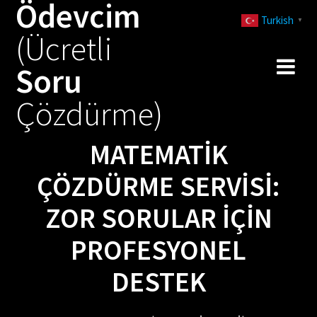
Ödevcim
Skip
Turkish
to
▼
(Ücretli
content
Soru
Çözdürme)
MATEMATIK
ÇÖZDÜRME SERVISI:
ZOR SORULAR İÇIN
PROFESYONEL
DESTEK