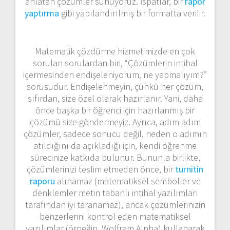
anlatan çözümler sunuyoruz. İspatlar, bir
rapor
yaptırma
gibi yapılandırılmış bir formatta verilir.
Matematik çözdürme hizmetimizde en çok
sorulan sorulardan biri, “Çözümlerin intihal
içermesinden endişeleniyorum, ne yapmalıyım?”
sorusudur. Endişelenmeyin, çünkü her çözüm,
sıfırdan, size özel olarak hazırlanır. Yani, daha
önce başka bir öğrenci için hazırlanmış bir
çözümü size göndermeyiz. Ayrıca, adım adım
çözümler, sadece sonucu değil, neden o adımın
atıldığını da açıkladığı için, kendi öğrenme
sürecinize katkıda bulunur. Bununla birlikte,
çözümlerinizi teslim etmeden önce, bir
turnitin
raporu
alınamaz (matematiksel semboller ve
denklemler metin tabanlı intihal yazılımları
tarafından iyi taranamaz), ancak çözümlerinizin
benzerlerini kontrol eden matematiksel
yazılımlar (örneğin, Wolfram Alpha) kullanarak