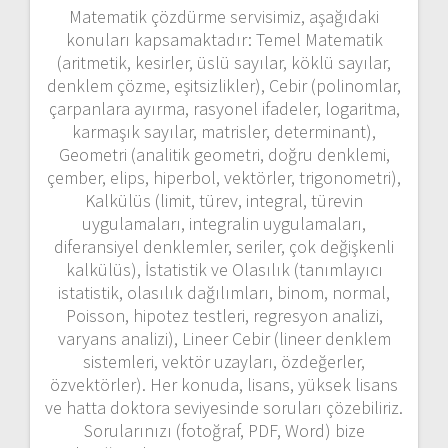
Matematik çözdürme servisimiz, aşağıdaki
konuları kapsamaktadır: Temel Matematik
(aritmetik, kesirler, üslü sayılar, köklü sayılar,
denklem çözme, eşitsizlikler), Cebir (polinomlar,
çarpanlara ayırma, rasyonel ifadeler, logaritma,
karmaşık sayılar, matrisler, determinant),
Geometri (analitik geometri, doğru denklemi,
çember, elips, hiperbol, vektörler, trigonometri),
Kalkülüs (limit, türev, integral, türevin
uygulamaları, integralin uygulamaları,
diferansiyel denklemler, seriler, çok değişkenli
kalkülüs), İstatistik ve Olasılık (tanımlayıcı
istatistik, olasılık dağılımları, binom, normal,
Poisson, hipotez testleri, regresyon analizi,
varyans analizi), Lineer Cebir (lineer denklem
sistemleri, vektör uzayları, özdeğerler,
özvektörler). Her konuda, lisans, yüksek lisans
ve hatta doktora seviyesinde soruları çözebiliriz.
Sorularınızı (fotoğraf, PDF, Word) bize