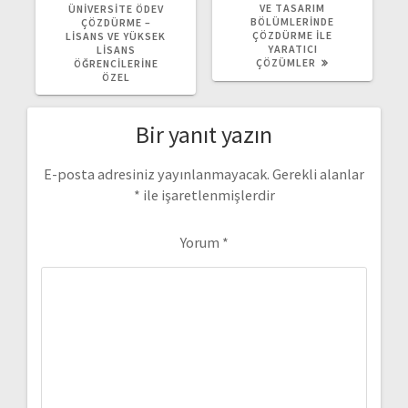
YAZI:
YAZI:
VE TASARIM
ÜNIVERSITE ÖDEV
BÖLÜMLERINDE
ÇÖZDÜRME –
ÇÖZDÜRME İLE
LISANS VE YÜKSEK
YARATICI
LISANS
ÇÖZÜMLER
ÖĞRENCILERINE
ÖZEL
Bir yanıt yazın
E-posta adresiniz yayınlanmayacak.
Gerekli alanlar
*
ile işaretlenmişlerdir
Yorum
*