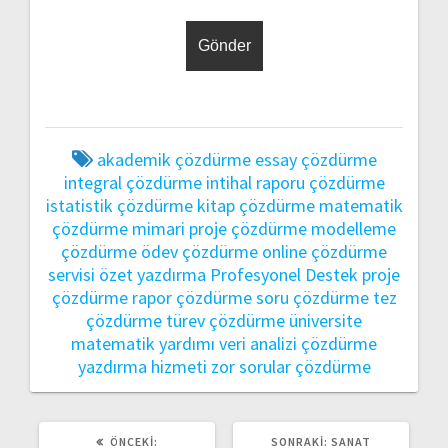
akademik çözdürme
essay çözdürme
integral çözdürme
intihal raporu çözdürme
istatistik çözdürme
kitap çözdürme
matematik
çözdürme
mimari proje çözdürme
modelleme
çözdürme
ödev çözdürme
online çözdürme
servisi
özet yazdırma
Profesyonel Destek
proje
çözdürme
rapor çözdürme
soru çözdürme
tez
çözdürme
türev çözdürme
üniversite
matematik yardımı
veri analizi çözdürme
yazdırma hizmeti
zor sorular çözdürme
ÖNCEKI
SONRAKI
ÖNCEKI:
SONRAKI:
SANAT