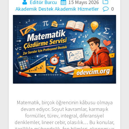
Editör Burcu
15 Mayıs 2026
Akademik Destek
Akademik Hizmetler
0
Matematik, birçok öğrencinin kâbusu olmaya
devam ediyor. Soyut kavramlar, karmaşık
formüller, türev, integral, diferansiyel
denklemler, lineer cebir, olasılık… Bu konular,
özellikle mühendislik, fen bilimleri, ekonomi ve