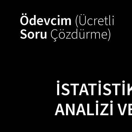
Skip
to
Ödevcim
(Ücretli
content
Soru
Çözdürme)
İSTATIST
ANALIZI 