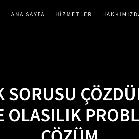
ANA SAYFA
HIZMETLER
HAKKIMIZD
IK SORUSU ÇÖZDÜR
VE OLASILIK PROB
ÇÖZÜM