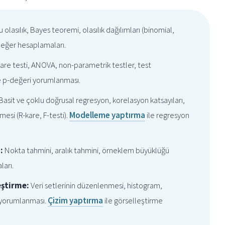
 olasılık, Bayes teoremi, olasılık dağılımları (binomial,
değer hesaplamaları.
-kare testi, ANOVA, non-parametrik testler, test
ve p-değeri yorumlanması.
Basit ve çoklu doğrusal regresyon, korelasyon katsayıları,
si (R-kare, F-testi).
Modelleme yaptırma
ile regresyon
:
Nokta tahmini, aralık tahmini, örneklem büyüklüğü
ları.
eştirme:
Veri setlerinin düzenlenmesi, histogram,
e yorumlanması.
Çizim yaptırma
ile görselleştirme