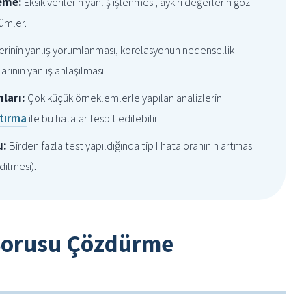
leme:
Eksik verilerin yanlış işlenmesi, aykırı değerlerin göz
şümler.
rinin yanlış yorumlanması, korelasyonun nedensellik
arının yanlış anlaşılması.
ları:
Çok küçük örneklemlerle yapılan analizlerin
tırma
ile bu hatalar tespit edilebilir.
u:
Birden fazla test yapıldığında tip I hata oranının artması
dilmesi).
ik Sorusu Çözdürme