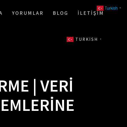
Turkish
▼
A
YORUMLAR
BLOG
İLETIŞIM
TURKISH
▼
ME | VERI
LEMLERINE