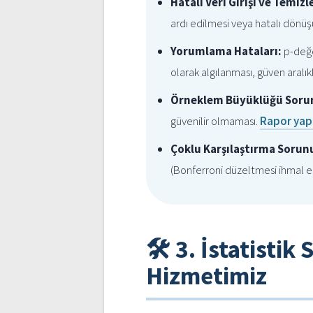
Hatalı Veri Girişi ve Temiz
ardı edilmesi veya hatalı dönü
Yorumlama Hataları:
p-değe
olarak algılanması, güven aralıkl
Örneklem Büyüklüğü Sorun
güvenilir olmaması.
Rapor yap
Çoklu Karşılaştırma Sorun
(Bonferroni düzeltmesi ihmal e
🛠️ 3. İstatist
Hizmetimiz