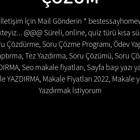
 İletişim İçin Mail Gönderin * bestessayhom
teyiz... @@@ Süreli, online, quiz türü kısa sü
Soru Çözdürme, Soru Çözme Programı, Ödev Y
 Yaptırma, Tez Yazdırma, Soru Çözümü, Soru 
DIRMA, Seo makale fiyatları, Sayfa başı yazı y
e YAZDIRMA, Makale Fiyatları 2022, Makale y
Yazdırmak İstiyorum