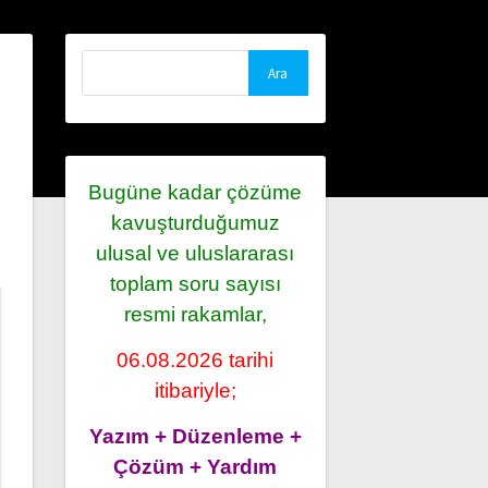
Arama:
Bugüne kadar çözüme
kavuşturduğumuz
ulusal ve uluslararası
toplam soru sayısı
resmi rakamlar,
06.08.2026 tarihi
itibariyle;
Yazım + Düzenleme +
Çözüm + Yardım