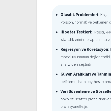
Olasılık Problemleri:
Koşullu
Poisson, normal) ve beklenen 
Hipotez Testleri:
T-testi, ki
istatistiklerinin hesaplanması 
Regresyon ve Korelasyon:
model uyumunun değerlendirilme
analizi derinleştirilir.
Güven Aralıkları ve Tahmin
belirleme, hata payı hesaplama
Veri Düzenleme ve Görsell
boxplot, scatter plot çizimi v
profesyonelleşir.