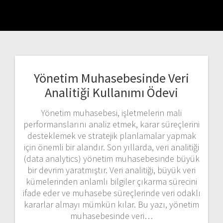
Yönetim Muhasebesinde Veri
Analitiği Kullanımı Ödevi
Yönetim muhasebesi, işletmelerin mali
performanslarını analiz etmek, karar süreçlerini
desteklemek ve stratejik planlamalar yapmak
için önemli bir alandır. Son yıllarda, veri analitiği
(data analytics) yönetim muhasebesinde büyük
bir devrim yaratmıştır. Veri analitiği, büyük veri
kümelerinden anlamlı bilgiler çıkarma sürecini
ifade eder ve muhasebe süreçlerinde veri odaklı
kararlar almayı mümkün kılar. Bu yazı, yönetim
muhasebesinde veri…