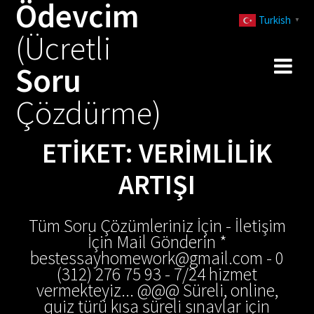
Ödevcim
Skip
Turkish
to
▼
(Ücretli
content
Soru
Çözdürme)
ETIKET:
VERIMLILIK
ARTIŞI
Tüm Soru Çözümleriniz İçin - İletişim
İçin Mail Gönderin *
bestessayhomework@gmail.com - 0
(312) 276 75 93 - 7/24 hizmet
vermekteyiz... @@@ Süreli, online,
quiz türü kısa süreli sınavlar için