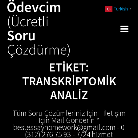
Ödevcim
Skip
Turkish
to
▼
(Ücretli
content
Soru
Çözdürme)
ETIKET:
TRANSKRIPTOMIK
ANALIZ
Tüm Soru Çözümleriniz İçin - İletişim
İçin Mail Gönderin *
bestessayhomework@gmail.com - 0
(312) 276 75 93 - 7/24 hizmet