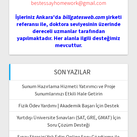
bestessayhomework@gmail.com
İşleriniz Ankara'da
billgatesweb.com
şirketi
referansı ile, doktora seviyesinin üzerinde
dereceli uzmanlar tarafından
yapılmaktadır. Her alanla ilgili desteğimiz
mevcuttur.
SON YAZILAR
Sunum Hazırlama Hizmeti: Yatırımcı ve Proje
Sunumlarınızı Etkili Hale Getirin
Fizik Ödev Yardımı | Akademik Başarı İçin Destek
Yurtdışı Üniversite Sınavları (SAT, GRE, GMAT) İçin
Soru Çözüm Desteği
Sınav Stresini Yok Edin: Online Soru Çözdürme ile