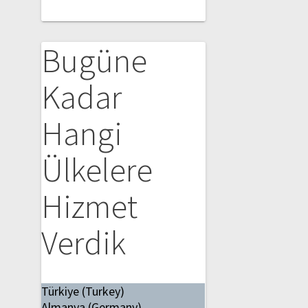
Bugüne
Kadar
Hangi
Ülkelere
Hizmet
Verdik
Türkiye (Turkey)
Almanya (Germany)