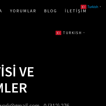
Turkish
▼
A
YORUMLAR
BLOG
İLETIŞIM
TURKISH
▼
SI VE
MLER
ework@gmail.com - 0 (312) 276