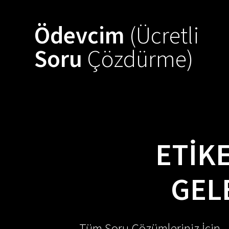
Skip
to
Ödevcim
(Ücretli
content
Soru
Çözdürme)
ETIK
GEL
Tüm Soru Çözümleriniz İçin -