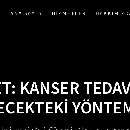
ANA SAYFA
HIZMETLER
HAKKIMIZD
ET:
KANSER TEDAVI
ECEKTEKI YÖNTE
 İletişim İçin Mail Gönderin * bestessayhom