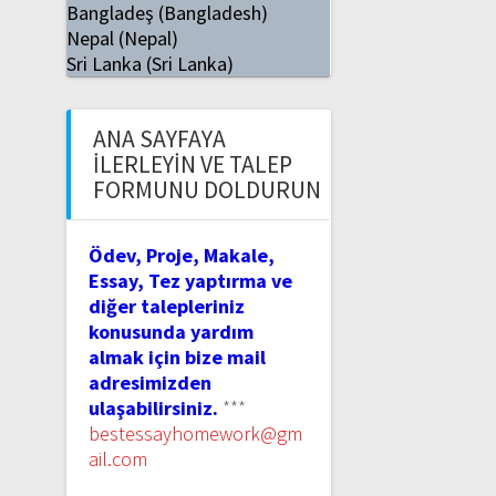
Bangladeş (Bangladesh)
Nepal (Nepal)
Sri Lanka (Sri Lanka)
ANA SAYFAYA
İLERLEYIN VE TALEP
FORMUNU DOLDURUN
Ödev, Proje, Makale,
Essay, Tez yaptırma ve
diğer talepleriniz
konusunda yardım
almak için bize mail
adresimizden
ulaşabilirsiniz.
***
bestessayhomework@gm
ail.com