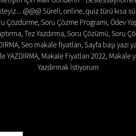
teyiz... @@@ Süreli, online, quiz türü kısa sü
Soru Çözdürme, Soru Çözme Programı, Ödev Y
 Yaptırma, Tez Yazdırma, Soru Çözümü, Soru 
DIRMA, Seo makale fiyatları, Sayfa başı yazı y
e YAZDIRMA, Makale Fiyatları 2022, Makale y
Yazdırmak İstiyorum