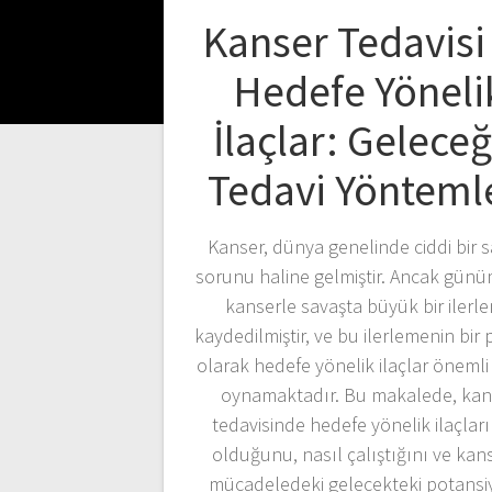
Kanser Tedavisi
Hedefe Yöneli
İlaçlar: Geleceğ
Tedavi Yönteml
Kanser, dünya genelinde ciddi bir s
sorunu haline gelmiştir. Ancak gün
kanserle savaşta büyük bir ilerl
kaydedilmiştir, ve bu ilerlemenin bir 
olarak hedefe yönelik ilaçlar önemli 
oynamaktadır. Bu makalede, kan
tedavisinde hedefe yönelik ilaçlar
olduğunu, nasıl çalıştığını ve kan
mücadeledeki gelecekteki potansiy