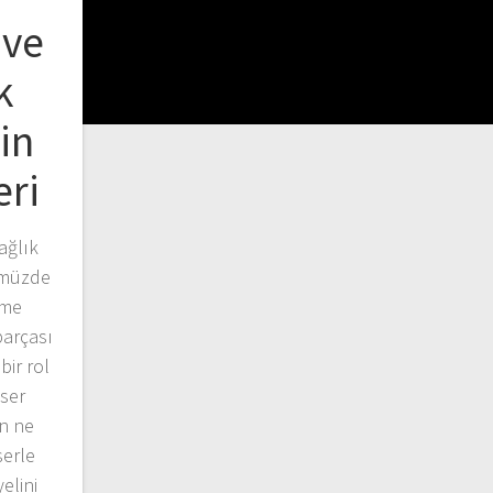
 ve
k
in
eri
ağlık
ümüzde
eme
parçası
bir rol
ser
ın ne
serle
elini