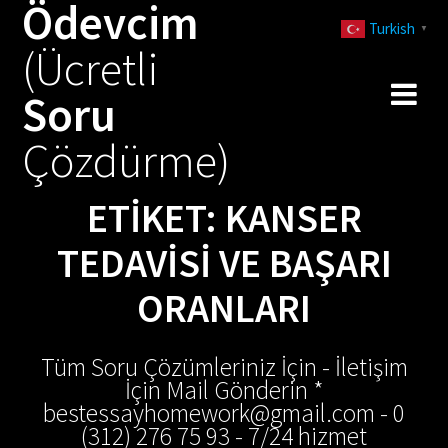
Ödevcim
Skip
Turkish
to
▼
(Ücretli
content
Soru
Çözdürme)
ETIKET:
KANSER
TEDAVISI VE BAŞARI
ORANLARI
Tüm Soru Çözümleriniz İçin - İletişim
İçin Mail Gönderin *
bestessayhomework@gmail.com - 0
(312) 276 75 93 - 7/24 hizmet