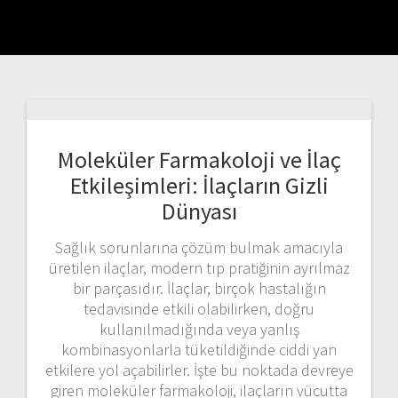
Moleküler Farmakoloji ve İlaç
Etkileşimleri: İlaçların Gizli
Dünyası
Sağlık sorunlarına çözüm bulmak amacıyla
üretilen ilaçlar, modern tıp pratiğinin ayrılmaz
bir parçasıdır. İlaçlar, birçok hastalığın
tedavisinde etkili olabilirken, doğru
kullanılmadığında veya yanlış
kombinasyonlarla tüketildiğinde ciddi yan
etkilere yol açabilirler. İşte bu noktada devreye
giren moleküler farmakoloji, ilaçların vücutta