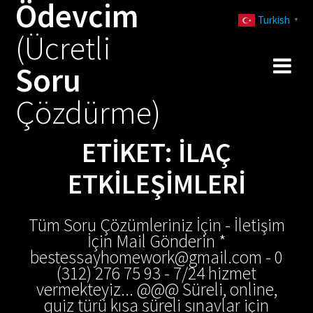
Ödevcim
Skip
Turkish
to
▼
(Ücretli
content
Soru
Çözdürme)
ETIKET:
ILAÇ
ETKILEŞIMLERI
Tüm Soru Çözümleriniz İçin - İletişim
İçin Mail Gönderin *
bestessayhomework@gmail.com - 0
(312) 276 75 93 - 7/24 hizmet
vermekteyiz... @@@ Süreli, online,
quiz türü kısa süreli sınavlar için