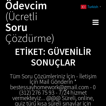
Ödevcim
Skip
Turkish
to
▼
(Ücretli
content
Soru
Çözdürme)
ETIKET:
GÜVENILIR
SONUÇLAR
Tüm Soru Çözümleriniz İçin - İletişim
İçin Mail Gönderin *
bestessayhomework@gmail.com - 0
(312) 276 75 93 - 7/24 hizmet
vermekteyiz... @@@ Süreli, online,
quiz türü kısa süreli sınavlar için