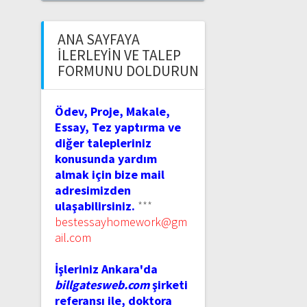
ANA SAYFAYA
İLERLEYIN VE TALEP
FORMUNU DOLDURUN
Ödev, Proje, Makale,
Essay, Tez yaptırma ve
diğer talepleriniz
konusunda yardım
almak için bize mail
adresimizden
ulaşabilirsiniz.
***
bestessayhomework@gm
ail.com
İşleriniz Ankara'da
billgatesweb.com
şirketi
referansı ile, doktora