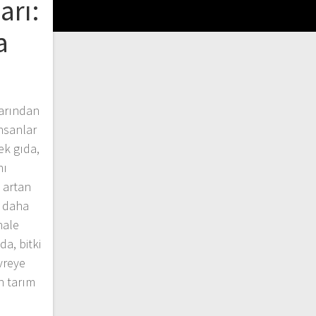
arı:
a
larından
İnsanlar
rek gıda,
nı
 artan
n daha
hale
da, bitki
vreye
in tarım