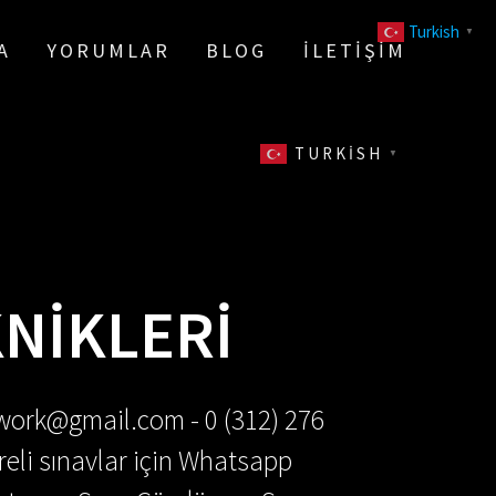
Turkish
▼
A
YORUMLAR
BLOG
İLETIŞIM
TURKISH
▼
KNIKLERI
ework@gmail.com - 0 (312) 276
reli sınavlar için Whatsapp