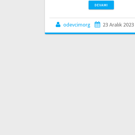
DEVAMI
odevcimorg
23 Aralık 2023