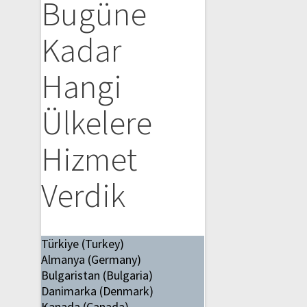
Bugüne
Kadar
Hangi
Ülkelere
Hizmet
Verdik
Türkiye (Turkey)
Almanya (Germany)
Bulgaristan (Bulgaria)
Danimarka (Denmark)
Kanada (Canada)