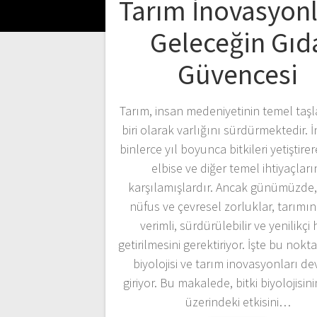
Tarım İnovasyonl
Geleceğin Gıd
Güvencesi
Tarım, insan medeniyetinin temel taş
biri olarak varlığını sürdürmektedir. 
binlerce yıl boyunca bitkileri yetiştire
elbise ve diğer temel ihtiyaçları
karşılamışlardır. Ancak günümüzde,
nüfus ve çevresel zorluklar, tarımı
verimli, sürdürülebilir ve yenilikçi 
getirilmesini gerektiriyor. İşte bu nokta
biyolojisi ve tarım inovasyonları de
giriyor. Bu makalede, bitki biyolojisin
üzerindeki etkisini…