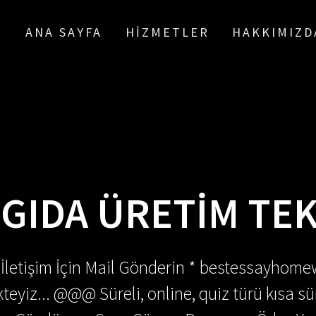
ANA SAYFA
HIZMETLER
HAKKIMIZD
:
GIDA ÜRETIM TE
 İletişim İçin Mail Gönderin * bestessayhom
teyiz... @@@ Süreli, online, quiz türü kısa sü