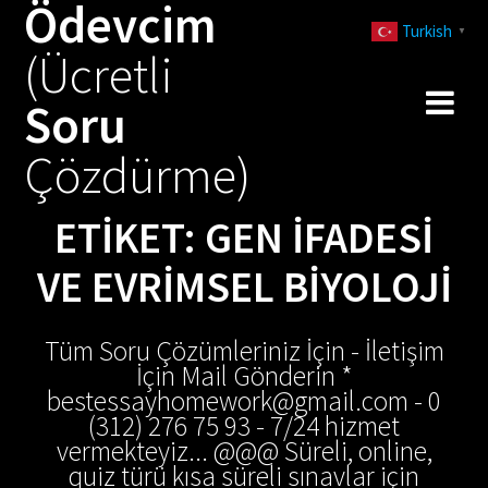
Ödevcim
Skip
Turkish
to
▼
(Ücretli
content
Soru
Çözdürme)
ETIKET:
GEN IFADESI
VE EVRIMSEL BIYOLOJI
Tüm Soru Çözümleriniz İçin - İletişim
İçin Mail Gönderin *
bestessayhomework@gmail.com - 0
(312) 276 75 93 - 7/24 hizmet
vermekteyiz... @@@ Süreli, online,
quiz türü kısa süreli sınavlar için