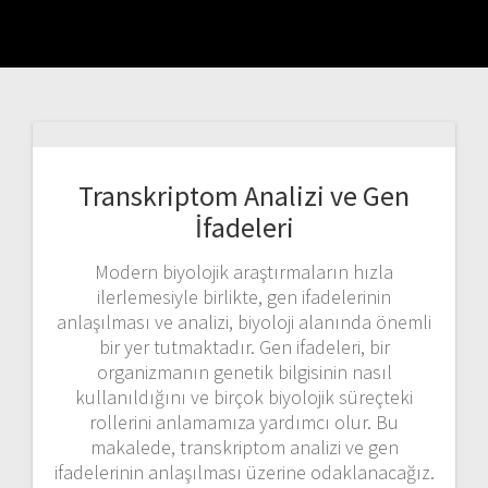
Transkriptom Analizi ve Gen
İfadeleri
Modern biyolojik araştırmaların hızla
ilerlemesiyle birlikte, gen ifadelerinin
anlaşılması ve analizi, biyoloji alanında önemli
bir yer tutmaktadır. Gen ifadeleri, bir
organizmanın genetik bilgisinin nasıl
kullanıldığını ve birçok biyolojik süreçteki
rollerini anlamamıza yardımcı olur. Bu
makalede, transkriptom analizi ve gen
ifadelerinin anlaşılması üzerine odaklanacağız.