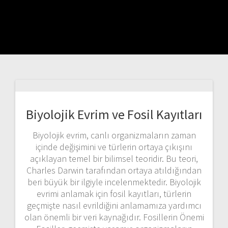
Biyolojik Evrim ve Fosil Kayıtları
Biyolojik evrim, canlı organizmaların zaman
içinde değişimini ve türlerin ortaya çıkışını
açıklayan temel bir bilimsel teoridir. Bu teori,
Charles Darwin tarafından ortaya atıldığından
beri büyük bir ilgiyle incelenmektedir. Biyolojik
evrimi anlamak için fosil kayıtları, türlerin
geçmişte nasıl evrildiğini anlamamıza yardımcı
olan önemli bir veri kaynağıdır. Fosillerin Önemi