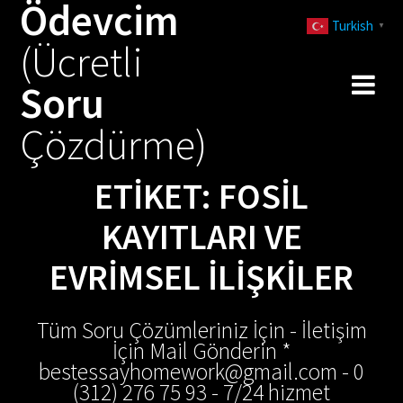
Ödevcim
Skip
Turkish
to
▼
(Ücretli
content
Soru
Çözdürme)
ETIKET:
FOSIL
KAYITLARI VE
EVRIMSEL ILIŞKILER
Tüm Soru Çözümleriniz İçin - İletişim
İçin Mail Gönderin *
bestessayhomework@gmail.com - 0
(312) 276 75 93 - 7/24 hizmet