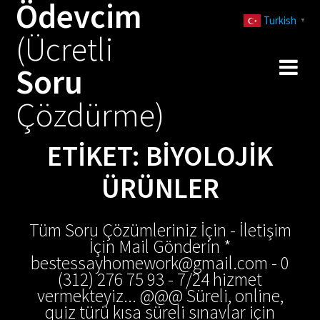
Ödevcim
Skip
Turkish
to
▼
(Ücretli
content
Soru
Çözdürme)
ETIKET:
BIYOLOJIK
ÜRÜNLER
Tüm Soru Çözümleriniz İçin - İletişim
İçin Mail Gönderin *
bestessayhomework@gmail.com - 0
(312) 276 75 93 - 7/24 hizmet
vermekteyiz... @@@ Süreli, online,
quiz türü kısa süreli sınavlar için