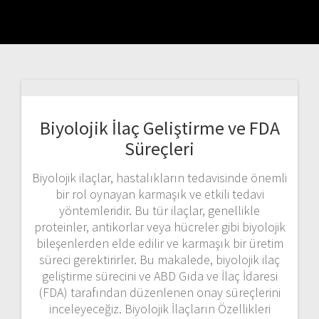
Biyolojik İlaç Geliştirme ve FDA
Süreçleri
Biyolojik ilaçlar, hastalıkların tedavisinde önemli
bir rol oynayan karmaşık ve etkili tedavi
yöntemleridir. Bu tür ilaçlar, genellikle
proteinler, antikorlar veya hücreler gibi biyolojik
bileşenlerden elde edilir ve karmaşık bir üretim
süreci gerektirirler. Bu makalede, biyolojik ilaç
geliştirme sürecini ve ABD Gıda ve İlaç İdaresi
(FDA) tarafından düzenlenen onay süreçlerini
inceleyeceğiz. Biyolojik İlaçların Özellikleri