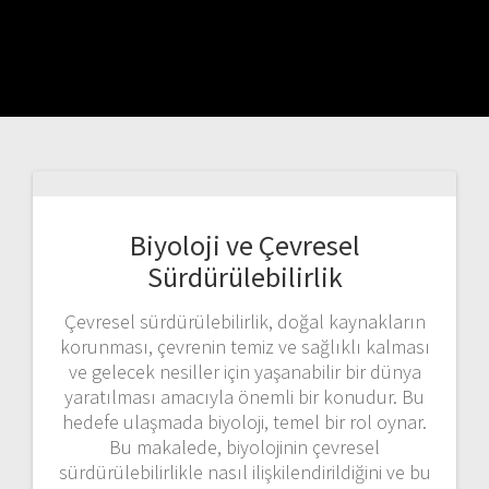
Biyoloji ve Çevresel
Sürdürülebilirlik
Çevresel sürdürülebilirlik, doğal kaynakların
korunması, çevrenin temiz ve sağlıklı kalması
ve gelecek nesiller için yaşanabilir bir dünya
yaratılması amacıyla önemli bir konudur. Bu
hedefe ulaşmada biyoloji, temel bir rol oynar.
Bu makalede, biyolojinin çevresel
sürdürülebilirlikle nasıl ilişkilendirildiğini ve bu