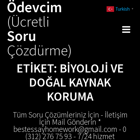
Ödevcim
Skip
Turkish
to
▼
(Ücretli
content
Soru
Çözdürme)
ETIKET:
BIYOLOJI VE
DOĞAL KAYNAK
KORUMA
Tüm Soru Çözümleriniz İçin - İletişim
İçin Mail Gönderin *
bestessayhomework@gmail.com - 0
(312) 276 75 93 - 7/24 hizmet