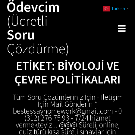
Ödevcim
Skip
Turkish
to
▼
(Ücretli
content
Soru
Çözdürme)
ETIKET:
BIYOLOJI VE
ÇEVRE POLITIKALARI
Tüm Soru Çözümleriniz İçin - İletişim
İçin Mail Gönderin *
bestessayhomework@gmail.com - 0
(312) 276 75 93 - 7/24 hizmet
vermekteyiz... @@@ Süreli, online,
quiz türü kısa süreli sınavlar için