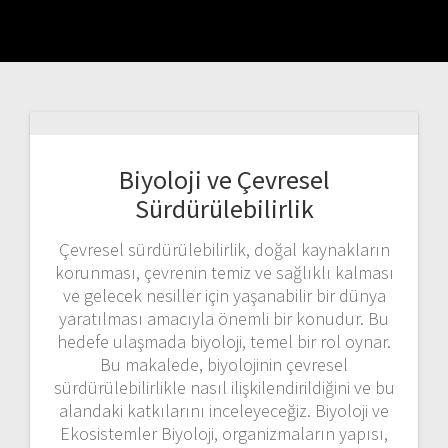
Biyoloji ve Çevresel
Sürdürülebilirlik
Çevresel sürdürülebilirlik, doğal kaynakların
korunması, çevrenin temiz ve sağlıklı kalması
ve gelecek nesiller için yaşanabilir bir dünya
yaratılması amacıyla önemli bir konudur. Bu
hedefe ulaşmada biyoloji, temel bir rol oynar.
Bu makalede, biyolojinin çevresel
sürdürülebilirlikle nasıl ilişkilendirildiğini ve bu
alandaki katkılarını inceleyeceğiz. Biyoloji ve
Ekosistemler Biyoloji, organizmaların yapısı,