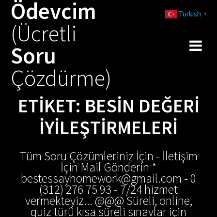
Ödevcim
Skip
Turkish
to
▼
(Ücretli
content
Soru
Çözdürme)
ETIKET:
BESIN DEĞERI
IYILEŞTIRMELERI
Tüm Soru Çözümleriniz İçin - İletişim
İçin Mail Gönderin *
bestessayhomework@gmail.com - 0
(312) 276 75 93 - 7/24 hizmet
vermekteyiz... @@@ Süreli, online,
quiz türü kısa süreli sınavlar için