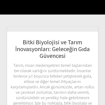
Bitki Biyolojisi ve Tarım
İnovasyonları: Geleceğin Gıda
Güvencesi
Tarım, insan medeniyetinin temel taşlarından
biri olarak varlığını sürdürmektedir. İnsanlar
binlerce yıl boyunca bitkileri yetiştirerek gıda,
elbise ve diğer temel ihtiyaçlarını
karşılamışlardır. Ancak günümüzde, artan nüfus
ve çevresel zorluklar, tarımın daha verimli,
sürdürülebilir ve yenilikçi hale getirilmesini
gerektiriyor. İşte bu noktada, bitki biyolojisi ve